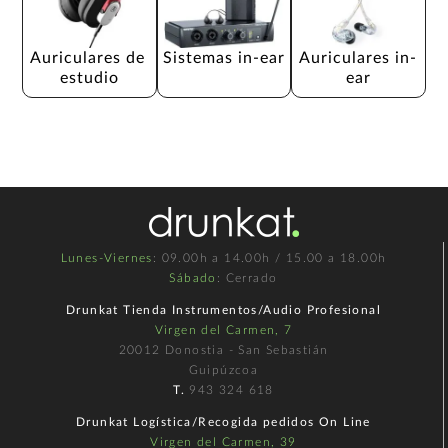
Auriculares de 
Sistemas in-ear
Auriculares in-
estudio
ear
Lunes-Viernes
: 09.00h a 14.00h / 15.00 a 18.00h
Sábado
: Cerrado
Drunkat Tienda Instrumentos/Audio Profesional
Virgen del Carmen, 7
20012 Donostia - San Sebastián
Guipúzcoa
T.
943 324 618
Drunkat Logística/Recogida pedidos On Line
Virgen del Carmen, 39