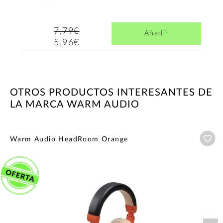
7,79€
Añadir
5,96€
OTROS PRODUCTOS INTERESANTES DE
LA MARCA WARM AUDIO
Añ
Warm Audio HeadRoom Orange
Nex