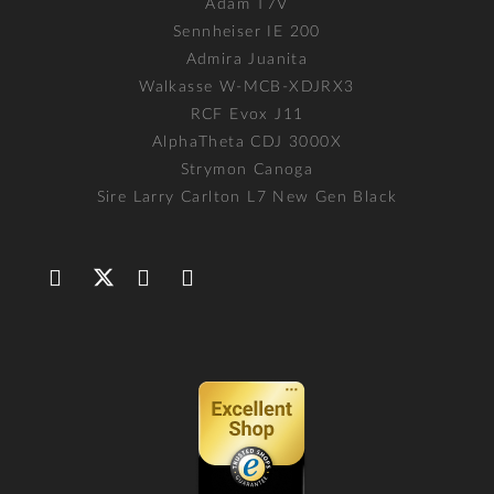
Adam T7V
Sennheiser IE 200
Admira Juanita
Walkasse W-MCB-XDJRX3
RCF Evox J11
AlphaTheta CDJ 3000X
Strymon Canoga
Sire Larry Carlton L7 New Gen Black