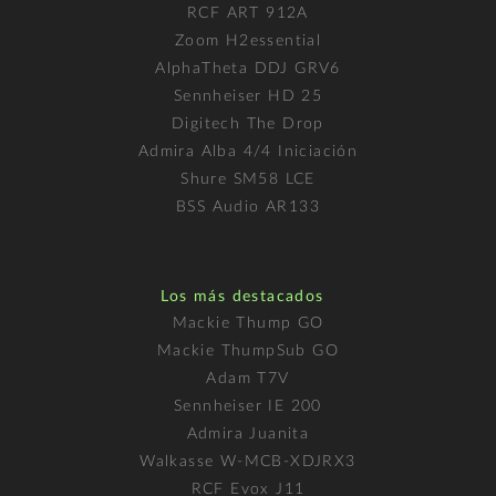
RCF ART 912A
Zoom H2essential
AlphaTheta DDJ GRV6
Sennheiser HD 25
Digitech The Drop
Admira Alba 4/4 Iniciación
Shure SM58 LCE
BSS Audio AR133
Los más destacados
Mackie Thump GO
Mackie ThumpSub GO
Adam T7V
Sennheiser IE 200
Admira Juanita
Walkasse W-MCB-XDJRX3
RCF Evox J11