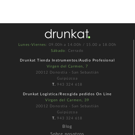
Lunes-Viernes
: 09.00h a 14.00h / 15.00 a 18.00h
Sábado
: Cerrado
Drunkat Tienda Instrumentos/Audio Profesional
Virgen del Carmen, 7
20012 Donostia - San Sebastián
Guipúzcoa
T.
943 324 618
Drunkat Logística/Recogida pedidos On Line
Virgen del Carmen, 39
20012 Donostia - San Sebastián
Guipúzcoa
T.
943 324 618
Blog
Sobre nosotros