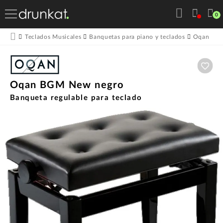
0
O
Teclados Musicales
Banquetas para piano y teclados
Oqan
Aña
Oqan BGM New negro
Banqueta regulable para teclado