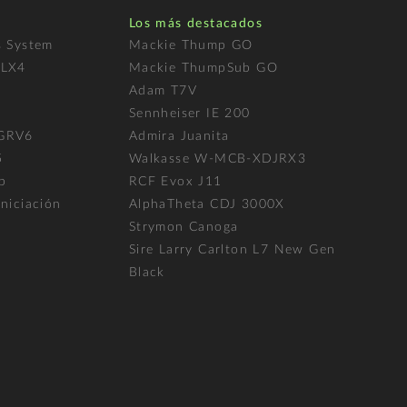
Los más destacados
s System
Mackie Thump GO
FLX4
Mackie ThumpSub GO
Adam T7V
l
Sennheiser IE 200
 GRV6
Admira Juanita
5
Walkasse W-MCB-XDJRX3
p
RCF Evox J11
niciación
AlphaTheta CDJ 3000X
Strymon Canoga
Sire Larry Carlton L7 New Gen
Black