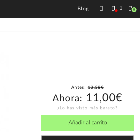
Blog
0
Antes:
13,38€
11,00€
Ahora:
¿Lo has visto más barato?
Añadir al carrito