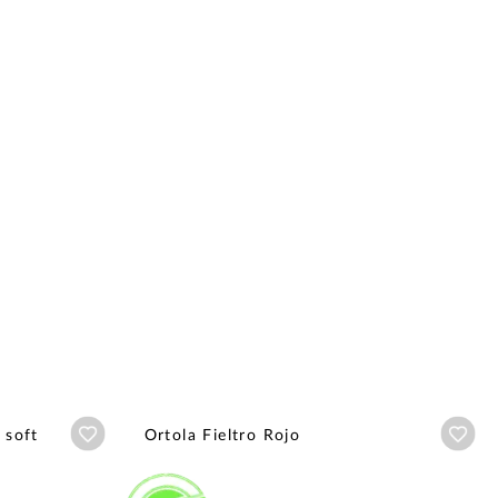
Añadir a wishlist
Aña
 soft
Ortola Fieltro Rojo