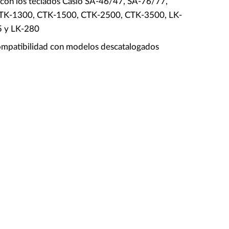
con los teclados Casio SA-46/47, SA-76/77,
TK-1300, CTK-1500, CTK-2500, CTK-3500, LK-
5 y LK-280
ompatibilidad con modelos descatalogados