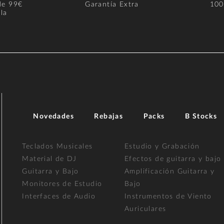
de 99€
Garantía Extra
100
la
Novedades
Rebajas
Packs
B Stocks
Teclados Musicales
Estudio y Grabación
Material de DJ
Efectos de guitarra y bajo
Guitarra y Bajo
Amplificación Guitarra y
Monitores de Estudio
Bajo
Interfaces de Audio
Instrumentos de Viento
Auriculares