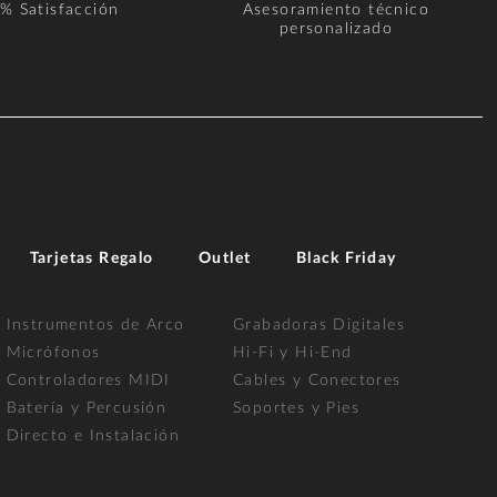
% Satisfacción
Asesoramiento técnico
personalizado
Tarjetas Regalo
Outlet
Black Friday
Instrumentos de Arco
Grabadoras Digitales
Micrófonos
Hi-Fi y Hi-End
Controladores MIDI
Cables y Conectores
Batería y Percusión
Soportes y Pies
Directo e Instalación