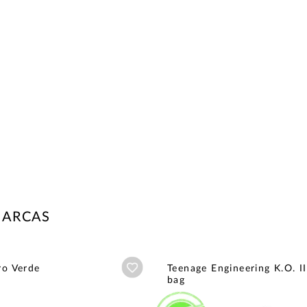
MARCAS
Añadir a wishlist
ro Verde
Teenage Engineering K.O. II
bag