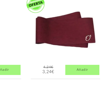
4,24€
ñadir
Añadir
3,24€