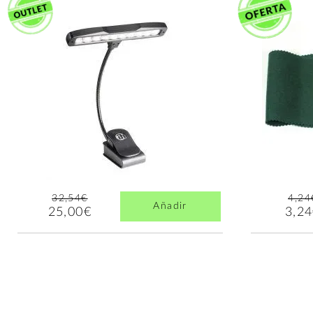
32,54€
4,24
Añadir
25,00€
3,2