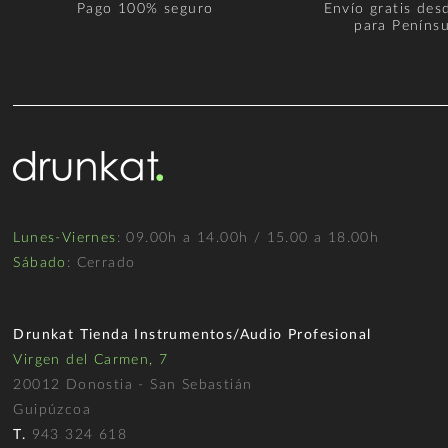
Pago 100% seguro
Envío gratis des
para Penínsu
Lunes-Viernes
: 09.00h a 14.00h / 15.00 a 18.00h
Sábado
: Cerrado
Drunkat Tienda Instrumentos/Audio Profesional
Virgen del Carmen, 7
20012 Donostia - San Sebastián
Guipúzcoa
T.
943 324 618