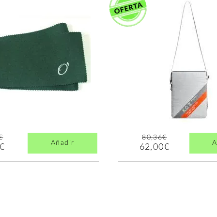
€
80,36€
Añadir
A
4€
62,00€