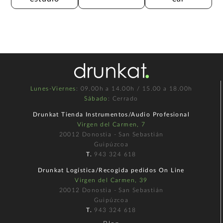
Lunes-Viernes
: 09.00h a 14.00h / 15.00 a 18.00h
Sábado
: Cerrado
Drunkat Tienda Instrumentos/Audio Profesional
Virgen del Carmen, 7
20012 Donostia - San Sebastián
Guipúzcoa
T.
943 324 618
Drunkat Logística/Recogida pedidos On Line
Virgen del Carmen, 39
20012 Donostia - San Sebastián
Guipúzcoa
T.
943 324 618