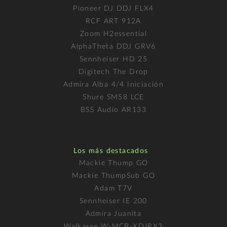
Pioneer DJ DDJ FLX4
RCF ART 912A
Zoom H2essential
AlphaTheta DDJ GRV6
Sennheiser HD 25
Digitech The Drop
Admira Alba 4/4 Iniciación
Shure SM58 LCE
BSS Audio AR133
Los más destacados
Mackie Thump GO
Mackie ThumpSub GO
Adam T7V
Sennheiser IE 200
Admira Juanita
Walkasse W-MCB-XDJRX3