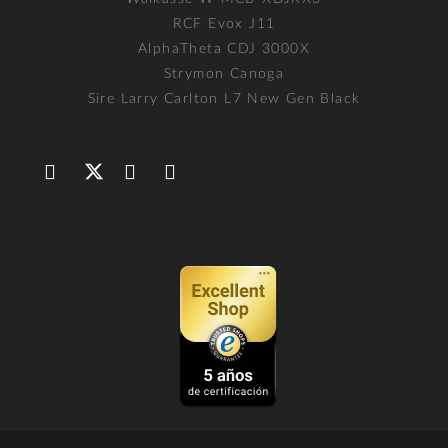
RCF Evox J11
AlphaTheta CDJ 3000X
Strymon Canoga
Sire Larry Carlton L7 New Gen Black