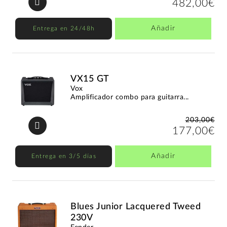
482,00€
Añadir
Entrega en 24/48h
VX15 GT
Vox
Amplificador combo para guitarra...
203,00€
177,00€
Añadir
Entrega en 3/5 días
Blues Junior Lacquered Tweed
230V