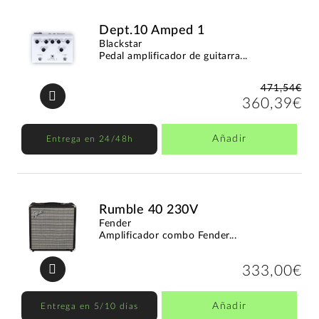
Dept.10 Amped 1
Blackstar
Pedal amplificador de guitarra...
471,54€
360,39€
Añadir
Entrega en 24/48h
Rumble 40 230V
Fender
Amplificador combo Fender...
333,00€
Añadir
Entrega en 5/10 días