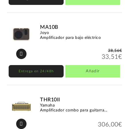
MA10B
Joyo
Amplificador para bajo eléctrico
38,56€
33,51€
Añadir
Entrega en 24/48h
THR10II
Yamaha
Amplificador combo para guitarra...
306,00€