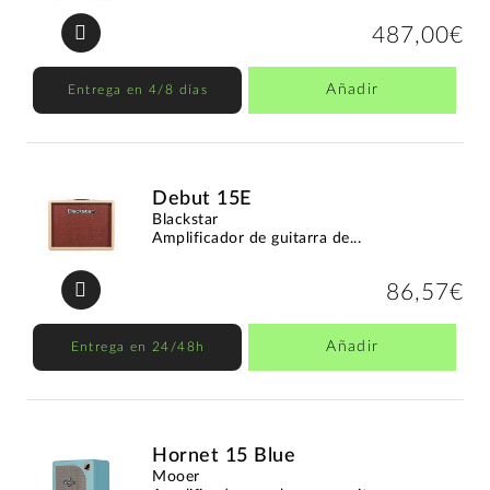
487,00€
Añadir
Entrega en 4/8 días
Debut 15E
Blackstar
Amplificador de guitarra de...
86,57€
Añadir
Entrega en 24/48h
Hornet 15 Blue
Mooer