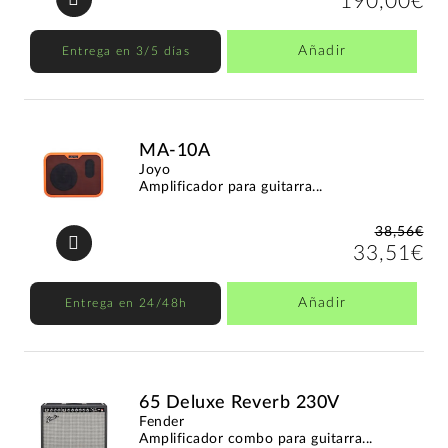
190,00€
Añadir
Entrega en 3/5 días
MA-10A
Joyo
Amplificador para guitarra...
38,56€
33,51€
Añadir
Entrega en 24/48h
65 Deluxe Reverb 230V
Fender
Amplificador combo para guitarra...