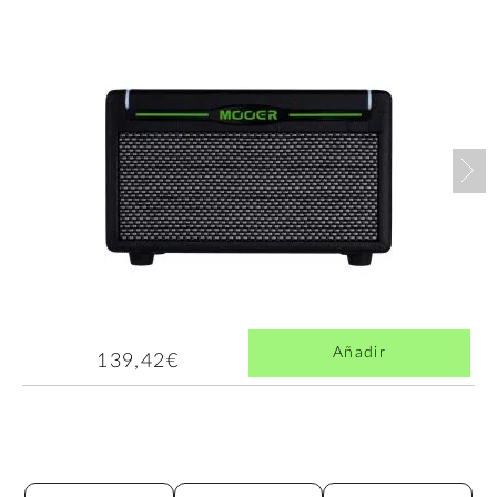
Nex
Añadir
139,42€