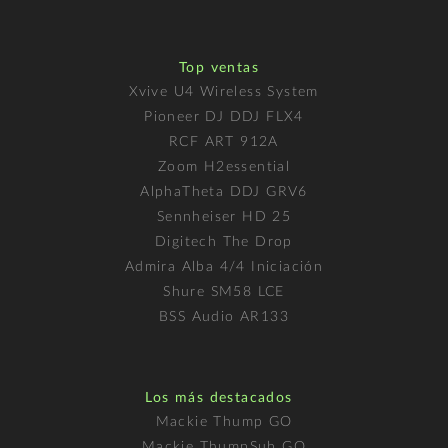
Top ventas
Xvive U4 Wireless System
Pioneer DJ DDJ FLX4
RCF ART 912A
Zoom H2essential
AlphaTheta DDJ GRV6
Sennheiser HD 25
Digitech The Drop
Admira Alba 4/4 Iniciación
Shure SM58 LCE
BSS Audio AR133
Los más destacados
Mackie Thump GO
Mackie ThumpSub GO