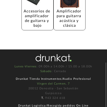
Accesorios de 
Amplificador 
amplificador 
para guitarra 
de guitarra y 
acústica y 
bajo
clásica
Lunes-Viernes
: 09.00h a 14.00h / 15.00 a 18.00h
Sábado
: Cerrado
Drunkat Tienda Instrumentos/Audio Profesional
Virgen del Carmen, 7
20012 Donostia - San Sebastián
Guipúzcoa
T.
943 324 618
Drunkat Logística/Recogida pedidos On Line