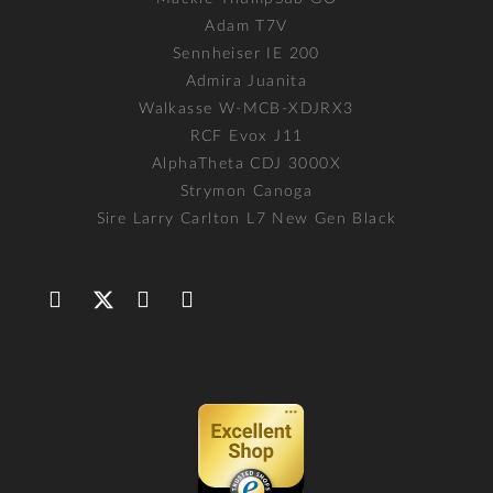
Adam T7V
Sennheiser IE 200
Admira Juanita
Walkasse W-MCB-XDJRX3
RCF Evox J11
AlphaTheta CDJ 3000X
Strymon Canoga
Sire Larry Carlton L7 New Gen Black