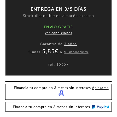
ENTREGA EN 3/5 DÍAS
Stock disponible en almacén externo
ENVÍO GRATIS
ver condiciones
Garantía de
3 años
5,85€
Sumas
a
tu monedero
ref.
15667
Financia tu compra en 3 meses sin intereses
Aplazame
Financia tu compra en 3 meses sin intereses