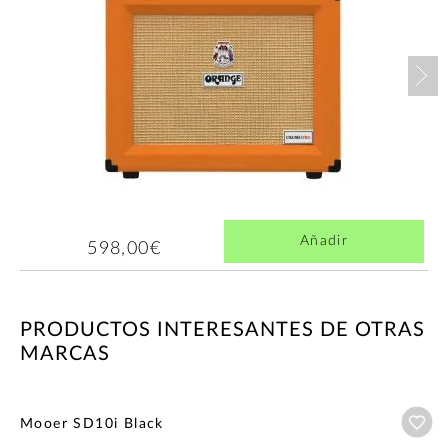
Nex
Añadir
598,00€
PRODUCTOS INTERESANTES DE OTRAS
MARCAS
Añ
Mooer SD10i Black