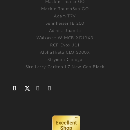
Mackie Thump GO
Mackie ThumpSub GO
Adam T7V
Sennheiser IE 200
Admira Juanita
Walkasse W-MCB-XDJRX3
RCF Evox J11
AlphaTheta CDJ 3000X
Strymon Canoga
Sire Larry Carlton L7 New Gen Black