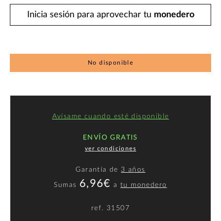
Inicia sesión para aprovechar tu
monedero
No disponible
Avísame cuando esté disponible
ENVÍO GRATIS
ver condiciones
Garantía de
3 años
6,96€
Sumas
a
tu monedero
ref.
31507