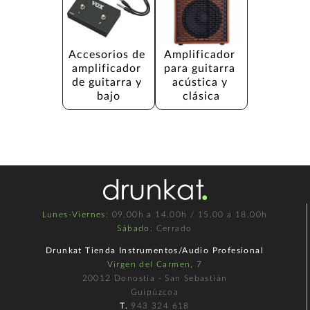
Accesorios de 
Amplificador 
amplificador 
para guitarra 
de guitarra y 
acústica y 
bajo
clásica
Lunes-Viernes
: 09.00h a 14.00h / 15.00 a 18.00h
Sábado
: Cerrado
Drunkat Tienda Instrumentos/Audio Profesional
Virgen del Carmen, 7
20012 Donostia - San Sebastián
Guipúzcoa
T.
943 324 618