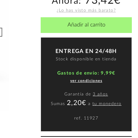
73,42€
Ahora:
¿Lo has visto más barato?
Añadir al carrito
ENTREGA EN 24/48H
Stock disponible en tienda
Gastos de envío: 9,99€
ver condiciones
Garantía de
3 años
2,20€
Sumas
a
tu monedero
ref.
11927