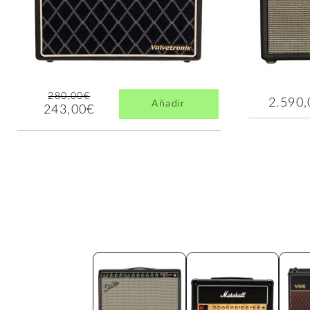
280,00€
2.590
Añadir
243,00€