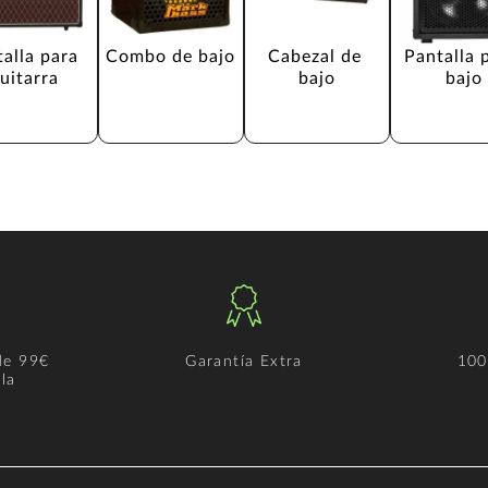
alla para 
Combo de bajo
Cabezal de 
Pantalla 
uitarra
bajo
bajo
de 99€
Garantía Extra
100
la