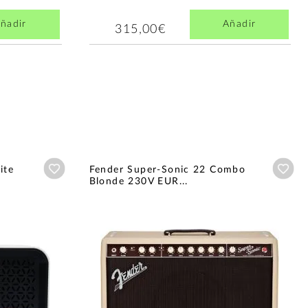
ñadir
Añadir
315,00€
Añadir a wishlist
Aña
ite
Fender Super-Sonic 22 Combo
Blonde 230V EUR...