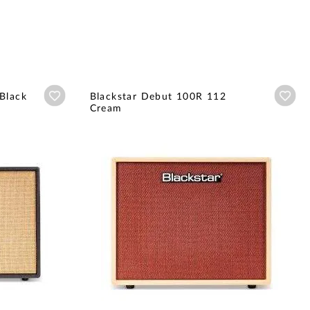
Añadir a wishlist
Aña
Black
Blackstar Debut 100R 112
Cream