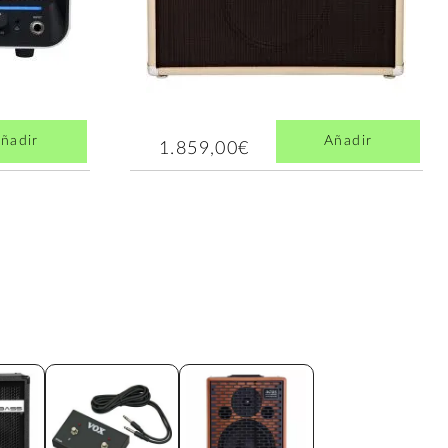
ñadir
Añadir
1.859,00€