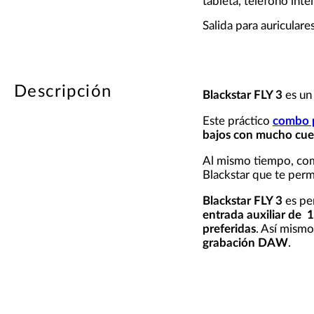
tableta, teléfono int
Salida para auriculare
Descripción
Blackstar FLY 3
es u
Este práctico
combo p
bajos con mucho cu
Al mismo tiempo, co
Blackstar que te permi
Blackstar FLY 3
es pe
entrada auxiliar de 
preferidas
. Así mism
grabación DAW
.