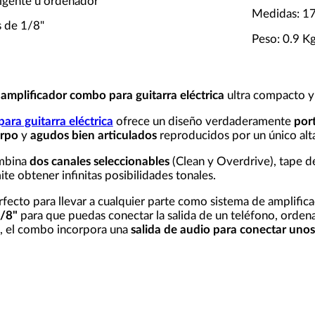
eligente u ordenador
Medidas: 1
s de 1/8"
Peso: 0.9 K
n
amplificador combo para guitarra eléctrica
ultra compacto y 
ara guitarra eléctrica
ofrece un diseño verdaderamente
port
erpo
y
agudos bien articulados
reproducidos por un único alt
mbina
dos canales seleccionables
(Clean y Overdrive), tape de
te obtener infinitas posibilidades tonales.
rfecto para llevar a cualquier parte como sistema de amplifica
1/8"
para que puedas conectar la salida de un teléfono, orden
o, el combo incorpora una
salida de audio para conectar unos