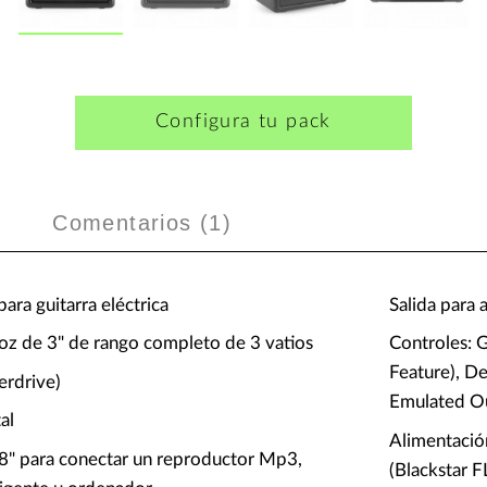
Configura tu pack
Comentarios (
1
)
ra guitarra eléctrica
Salida para 
voz de 3" de rango completo de 3 vatios
Controles: G
Feature), D
erdrive)
Emulated O
al
Alimentació
/8" para conectar un reproductor Mp3,
(Blackstar 