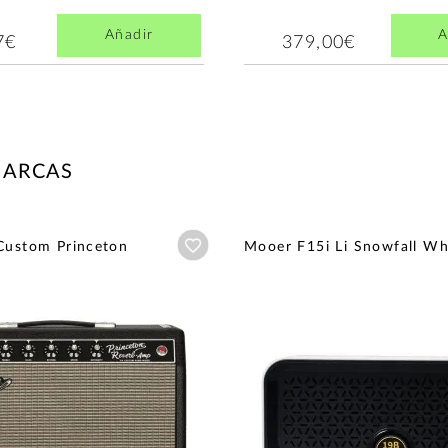
Añadir
A
7€
379,00€
MARCAS
Añadir a wishlist
Custom Princeton
Mooer F15i Li Snowfall Wh