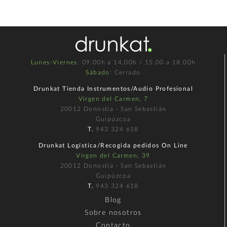
Lunes-Viernes
: 09.00h a 14.00h / 15.00 a 18.00h
Sábado
: Cerrado
Drunkat Tienda Instrumentos/Audio Profesional
Virgen del Carmen, 7
20012 Donostia - San Sebastián
Guipúzcoa
T.
943 324 618
Drunkat Logística/Recogida pedidos On Line
Virgen del Carmen, 39
20012 Donostia - San Sebastián
Guipúzcoa
T.
943 324 618
Blog
Sobre nosotros
Contacto