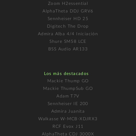
Zoom H2essential
AlphaTheta DDJ GRV6
Sennheiser HD 25
Digitech The Drop
Admira Alba 4/4 Iniciación
Shure SM58 LCE
BSS Audio AR133
Los más destacados
Mackie Thump GO
Mackie ThumpSub GO
Adam T7V
Sennheiser IE 200
Admira Juanita
Walkasse W-MCB-XDJRX3
RCF Evox J11
AlphaTheta CDJ 3000X