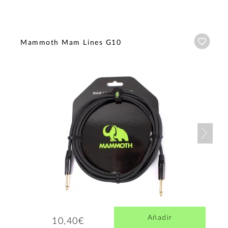
Añadi
Mammoth Mam Lines G10
Nex
Añadir
10,40€