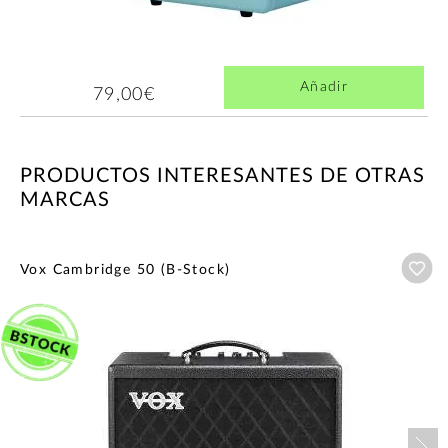
Añadir
79,00€
PRODUCTOS INTERESANTES DE OTRAS
MARCAS
Añ
Vox Cambridge 50 (B-Stock)
Nex