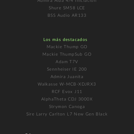
Admira Alba 4/4 Iniciación
Shure SM58 LCE
BSS Audio AR133
Los más destacados
Mackie Thump GO
Mackie ThumpSub GO
Adam T7V
Sennheiser IE 200
Admira Juanita
Walkasse W-MCB-XDJRX3
RCF Evox J11
AlphaTheta CDJ 3000X
Strymon Canoga
Sire Larry Carlton L7 New Gen Black