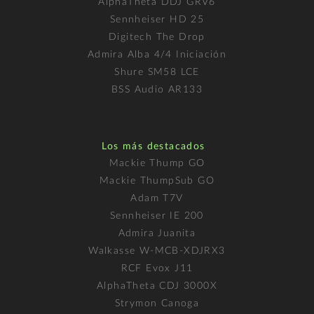
AlphaTheta DDJ GRV6
Sennheiser HD 25
Digitech The Drop
Admira Alba 4/4 Iniciación
Shure SM58 LCE
BSS Audio AR133
Los más destacados
Mackie Thump GO
Mackie ThumpSub GO
Adam T7V
Sennheiser IE 200
Admira Juanita
Walkasse W-MCB-XDJRX3
RCF Evox J11
AlphaTheta CDJ 3000X
Strymon Canoga