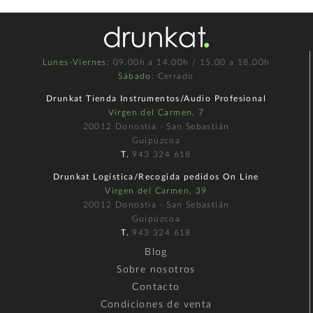
Lunes-Viernes
: 09.00h a 14.00h / 15.00 a 18.00h
Sábado
: Cerrado
Drunkat Tienda Instrumentos/Audio Profesional
Virgen del Carmen, 7
20012 Donostia - San Sebastián
Guipúzcoa
T.
943 324 618
Drunkat Logística/Recogida pedidos On Line
Virgen del Carmen, 39
20012 Donostia - San Sebastián
Guipúzcoa
T.
943 324 618
Blog
Sobre nosotros
Contacto
Condiciones de venta