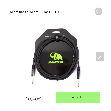
Añadi
Mammoth Mam Lines G10
Nex
Añadir
10,40€