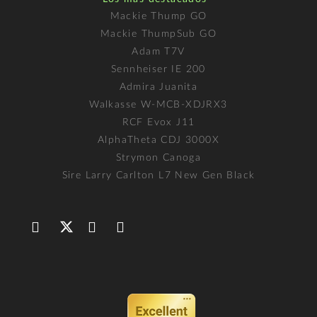
Mackie Thump GO
Mackie ThumpSub GO
Adam T7V
Sennheiser IE 200
Admira Juanita
Walkasse W-MCB-XDJRX3
RCF Evox J11
AlphaTheta CDJ 3000X
Strymon Canoga
Sire Larry Carlton L7 New Gen Black