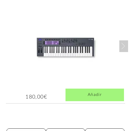
Nex
Añadir
180,00€