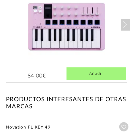
Nex
Añadir
84,00€
PRODUCTOS INTERESANTES DE OTRAS
MARCAS
Añ
Novation FL KEY 49