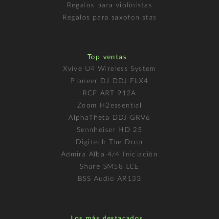
Regalos para violinistas
Regalos para saxofonistas
Top ventas
Xvive U4 Wireless System
Pioneer DJ DDJ FLX4
RCF ART 912A
Zoom H2essential
AlphaTheta DDJ GRV6
Sennheiser HD 25
Digitech The Drop
Admira Alba 4/4 Iniciación
Shure SM58 LCE
BSS Audio AR133
Los más destacados