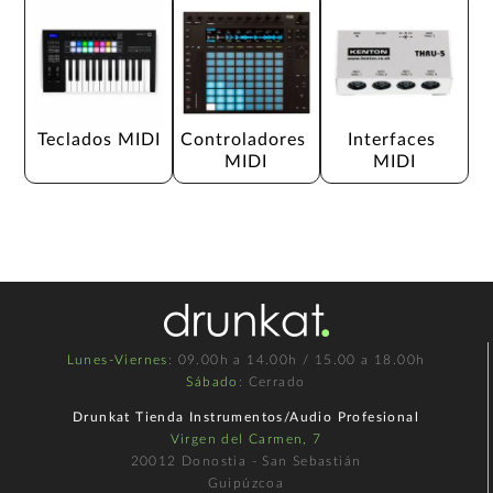
Teclados MIDI
Controladores 
Interfaces 
MIDI
MIDI
Lunes-Viernes
: 09.00h a 14.00h / 15.00 a 18.00h
Sábado
: Cerrado
Drunkat Tienda Instrumentos/Audio Profesional
Virgen del Carmen, 7
20012 Donostia - San Sebastián
Guipúzcoa