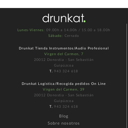
Lunes-Viernes
: 09.00h a 14.00h / 15.00 a 18.00h
Sábado
: Cerrado
Drunkat Tienda Instrumentos/Audio Profesional
Virgen del Carmen, 7
20012 Donostia - San Sebastián
Guipúzcoa
T.
943 324 618
Drunkat Logística/Recogida pedidos On Line
Virgen del Carmen, 39
20012 Donostia - San Sebastián
Guipúzcoa
T.
943 324 618
Blog
Sobre nosotros