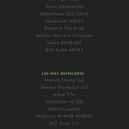
Zoom H2essential
AlphaTheta DDJ GRV6
Sennheiser HD 25
Digitech The Drop
Admira Alba 4/4 Iniciación
Shure SM58 LCE
BSS Audio AR133
Los más destacados
Mackie Thump GO
Mackie ThumpSub GO
Adam T7V
Sennheiser IE 200
Admira Juanita
Walkasse W-MCB-XDJRX3
RCF Evox J11