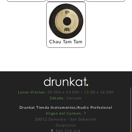
Chau Tam Tam
Lunes-Viernes
: 09.00h a 14.00h / 15.00 a 18.00h
Sábado
: Cerrado
Drunkat Tienda Instrumentos/Audio Profesional
Virgen del Carmen, 7
20012 Donostia - San Sebastián
Guipúzcoa
T.
943 324 618