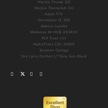
Mackie Thump GO
Mackie ThumpSub GO
Adam T7V
Sennheiser IE 200
Admira Juanita
Walkasse W-MCB-XDJRX3
RCF Evox J11
AlphaTheta CDJ 3000X
Strymon Canoga
Sire Larry Carlton L7 New Gen Black