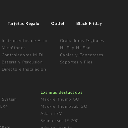
Tarjetas Regalo
Outlet
Black Friday
Instrumentos de Arco
Grabadoras Digitales
Micrófonos
Hi-Fi y Hi-End
Controladores MIDI
Cables y Conectores
Batería y Percusión
Soportes y Pies
Directo e Instalación
Los más destacados
s System
Mackie Thump GO
FLX4
Mackie ThumpSub GO
Adam T7V
l
Sennheiser IE 200