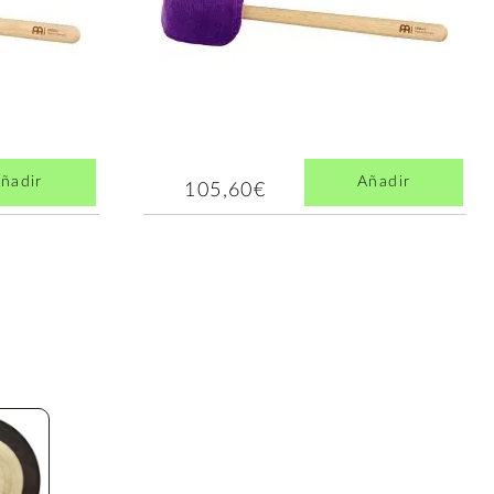
ñadir
Añadir
105,60€