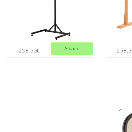
Añadir
258,30€
258,