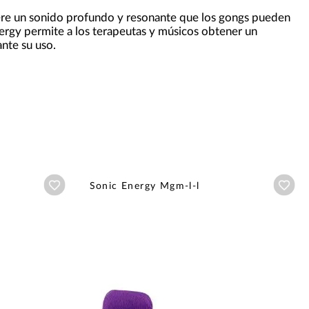
iere un sonido profundo y resonante que los gongs pueden
nergy permite a los terapeutas y músicos obtener un
nte su uso.
Añadir a wishlist
Aña
Sonic Energy Mgm-l-l