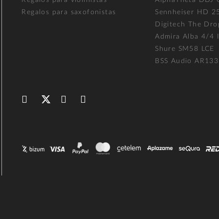
Regalos para violinistas
AlphaTheta DDJ
Regalos para saxofonistas
Sennheiser HD 2
Digitech The Dro
Admira Alba 4/4 I
Shure SM58 LCE
BSS Audio AR133