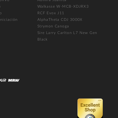
 GRV6
Admira Juanita
5
Walkasse W-MCB-XDJRX3
p
RCF Evox J11
niciación
AlphaTheta CDJ 3000X
Strymon Canoga
Sire Larry Carlton L7 New Gen
Black