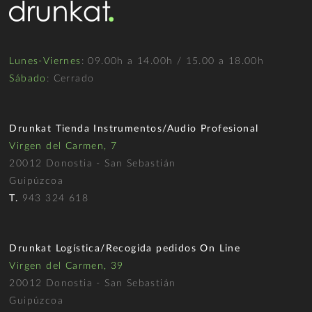
Lunes-Viernes
: 09.00h a 14.00h / 15.00 a 18.00h
Sábado
: Cerrado
Drunkat Tienda Instrumentos/Audio Profesional
Virgen del Carmen, 7
20012 Donostia - San Sebastián
Guipúzcoa
T.
943 324 618
Drunkat Logística/Recogida pedidos On Line
Virgen del Carmen, 39
20012 Donostia - San Sebastián
Guipúzcoa