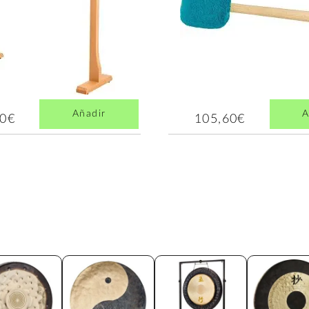
Añadir
A
30€
105,60€