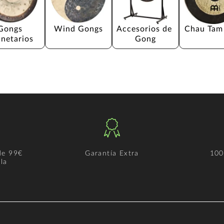
Gongs 
Wind Gongs
Accesorios de 
Chau Tam
anetarios
Gong
de 99€
Garantía Extra
100
la