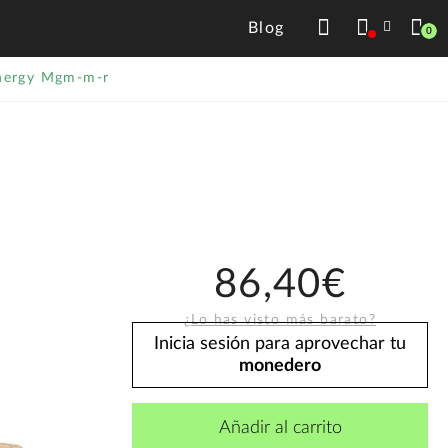
Blog
0
nergy Mgm-m-r
86,40€
¿Lo has visto más barato?
Inicia sesión para aprovechar tu
monedero
Añadir al carrito