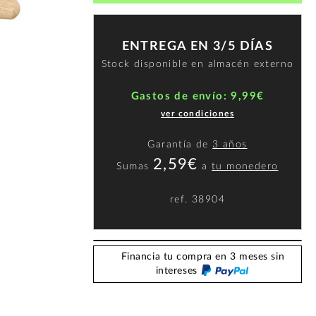
ENTREGA EN 3/5 DÍAS
Stock disponible en almacén externo
Gastos de envío: 9,99€
ver condiciones
Garantía de
3 años
2,59€
Sumas
a
tu monedero
ref.
38904
Financia tu compra en 3 meses sin
intereses