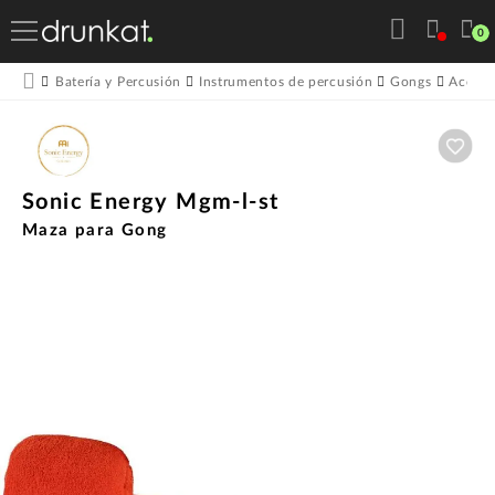
0
Batería y Percusión
Instrumentos de percusión
Gongs
Acceso
Aña
Sonic Energy Mgm-l-st
Maza para Gong