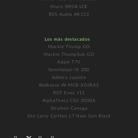
Shure SM58 LCE
BSS Audio AR133
Los más destacados
Mackie Thump GO
Mackie ThumpSub GO
Adam T7V
Sennheiser IE 200
Admira Juanita
Walkasse W-MCB-XDJRX3
RCF Evox J11
AlphaTheta CDJ 3000X
Strymon Canoga
Sire Larry Carlton L7 New Gen Black