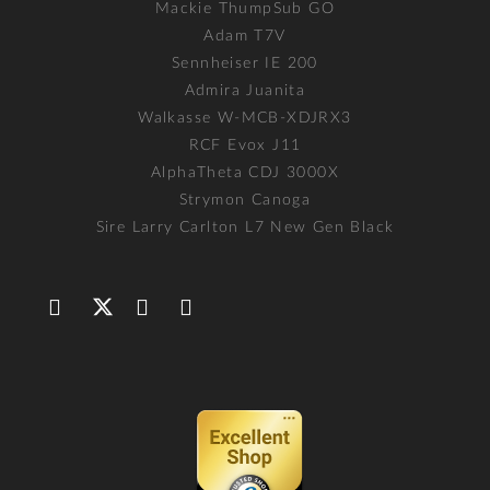
Mackie ThumpSub GO
Adam T7V
Sennheiser IE 200
Admira Juanita
Walkasse W-MCB-XDJRX3
RCF Evox J11
AlphaTheta CDJ 3000X
Strymon Canoga
Sire Larry Carlton L7 New Gen Black