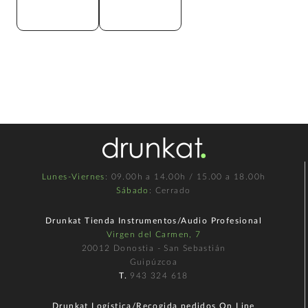
Lunes-Viernes
: 09.00h a 14.00h / 15.00 a 18.00h
Sábado
: Cerrado
Drunkat Tienda Instrumentos/Audio Profesional
Virgen del Carmen, 7
20012 Donostia - San Sebastián
Guipúzcoa
T.
943 324 618
Drunkat Logística/Recogida pedidos On Line