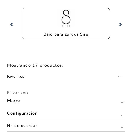
Bajo para zurdos Sire
B
Mostrando
17
productos
.
Filtrar por:
Marca
Configuración
Nº de cuerdas