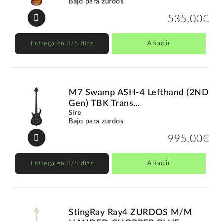
Bajo para zurdos
535,00€
Añadir
Entrega en 3/5 días
M7 Swamp ASH-4 Lefthand (2ND
Gen) TBK Trans...
Sire
Bajo para zurdos
995,00€
Añadir
Entrega en 3/5 días
StingRay Ray4 ZURDOS M/M