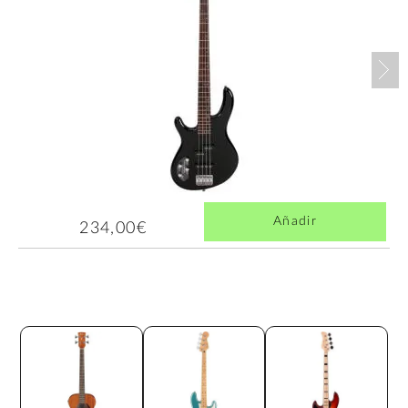
Nex
Añadir
234,00€