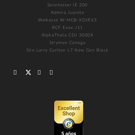
Sennheiser IE 200
Admira Juanita
Walkasse W-MCB-XDJRX3
RCF Evox J11
AlphaTheta CDJ 3000X
Strymon Canoga
Sire Larry Carlton L7 New Gen Black