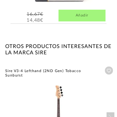
16,67€
Añadir
14,48€
OTROS PRODUCTOS INTERESANTES DE
LA MARCA SIRE
Añ
Sire V3-4 Lefthand (2ND Gen) Tobacco
Sunburst
Nex