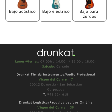
Bajo acústico
Bajo eléctrico
Bajo para 
zurdos
Lunes-Viernes
: 09.00h a 14.00h / 15.00 a 18.00h
Sábado
: Cerrado
Drunkat Tienda Instrumentos/Audio Profesional
Virgen del Carmen, 7
20012 Donostia - San Sebastián
Guipúzcoa
T.
943 324 618
Drunkat Logística/Recogida pedidos On Line
Virgen del Carmen, 39