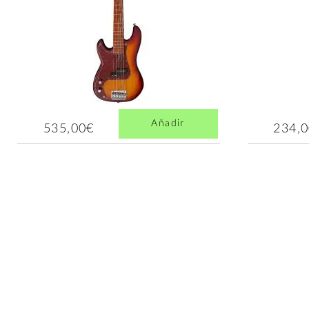
Añadir
535,00€
234,