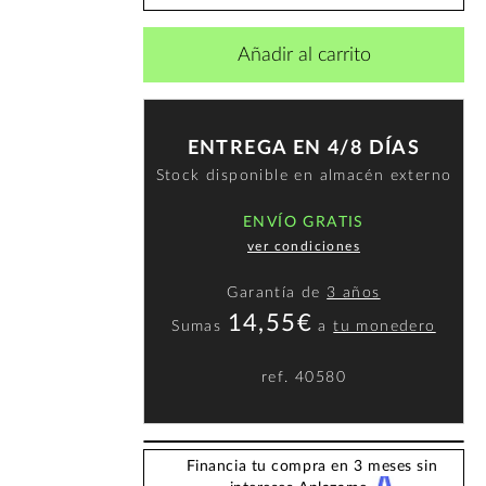
Añadir al carrito
ENTREGA EN 4/8 DÍAS
Stock disponible en almacén externo
ENVÍO GRATIS
ver condiciones
Garantía de
3 años
14,55€
Sumas
a
tu monedero
ref.
40580
Financia tu compra en 3 meses sin