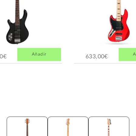
Añadir
A
00€
633,00€