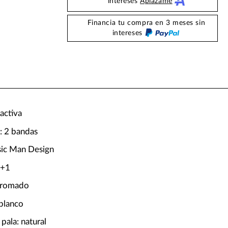
intereses
Aplazame
Financia tu compra en 3 meses sin
intereses
 activa
: 2 bandas
sic Man Design
4+1
cromado
blanco
pala: natural