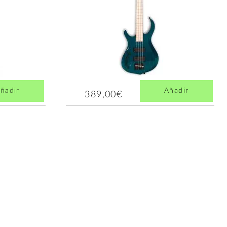
ñadir
Añadir
389,00€