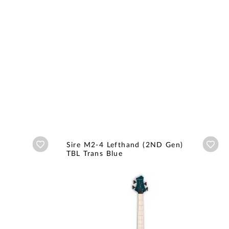
Añadir a wishlist
Aña
Sire M2-4 Lefthand (2ND Gen)
TBL Trans Blue