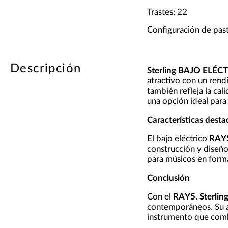
Trastes: 22
Configuración de pasti
Descripción
Sterling BAJO EL
atractivo con un ren
también refleja la ca
una opción ideal para
Características dest
El bajo eléctrico
RAY
construcción y diseño
para músicos en forma
Conclusión
Con el
RAY5
,
Sterlin
contemporáneos. Su at
instrumento que combi