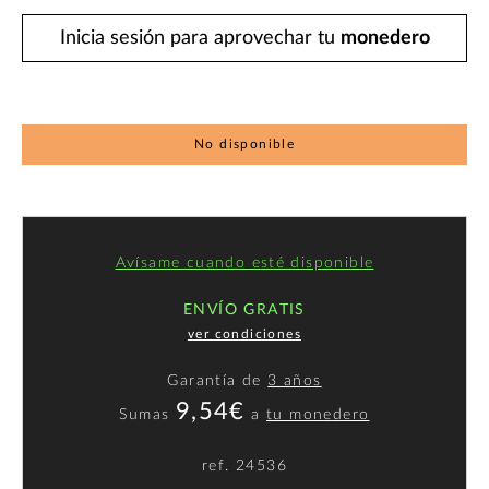
Inicia sesión para aprovechar tu
monedero
No disponible
Avísame cuando esté disponible
ENVÍO GRATIS
ver condiciones
Garantía de
3 años
9,54€
Sumas
a
tu monedero
ref.
24536