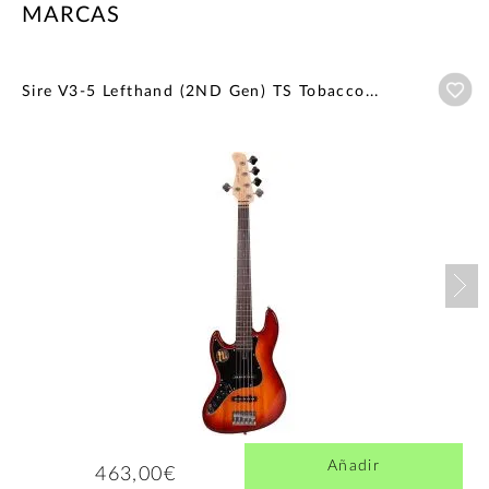
MARCAS
Añ
Sire V3-5 Lefthand (2ND Gen) TS Tobacco...
Nex
Añadir
463,00€