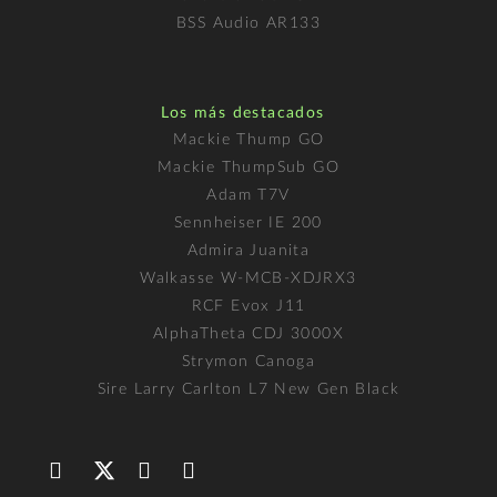
BSS Audio AR133
Los más destacados
Mackie Thump GO
Mackie ThumpSub GO
Adam T7V
Sennheiser IE 200
Admira Juanita
Walkasse W-MCB-XDJRX3
RCF Evox J11
AlphaTheta CDJ 3000X
Strymon Canoga
Sire Larry Carlton L7 New Gen Black