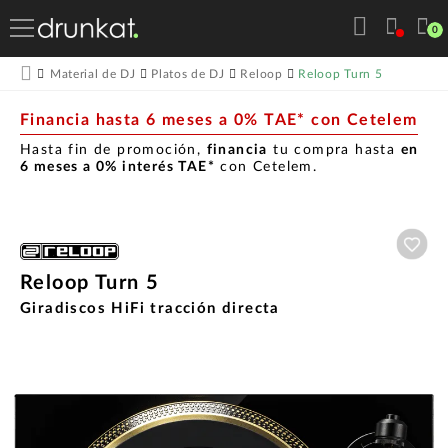
0
Reloop Turn 5
Material de DJ
Platos de DJ
Reloop
Financia hasta 6 meses a 0% TAE* con Cetelem
Hasta fin de promoción,
financia
tu compra hasta
en
6 meses a 0% interés TAE*
con Cetelem.
Aña
Reloop Turn 5
Giradiscos HiFi tracción directa