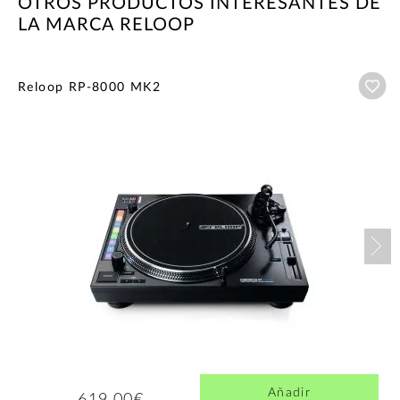
OTROS PRODUCTOS INTERESANTES DE
LA MARCA RELOOP
Añ
Reloop RP-8000 MK2
Nex
Añadir