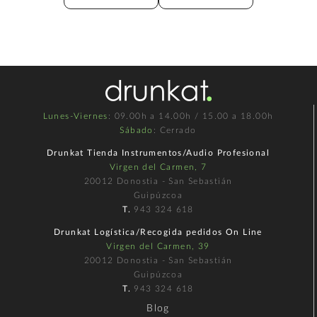
Lunes-Viernes
: 09.00h a 14.00h / 15.00 a 18.00h
Sábado
: Cerrado
Drunkat Tienda Instrumentos/Audio Profesional
Virgen del Carmen, 7
20012 Donostia - San Sebastián
Guipúzcoa
T.
943 324 618
Drunkat Logística/Recogida pedidos On Line
Virgen del Carmen, 39
20012 Donostia - San Sebastián
Guipúzcoa
T.
943 324 618
Blog