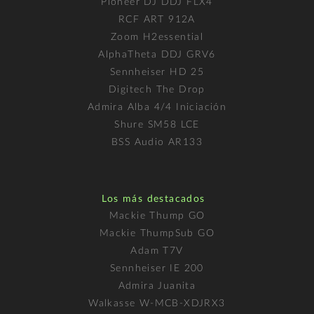
Pioneer DJ DDJ FLX4
RCF ART 912A
Zoom H2essential
AlphaTheta DDJ GRV6
Sennheiser HD 25
Digitech The Drop
Admira Alba 4/4 Iniciación
Shure SM58 LCE
BSS Audio AR133
Los más destacados
Mackie Thump GO
Mackie ThumpSub GO
Adam T7V
Sennheiser IE 200
Admira Juanita
Walkasse W-MCB-XDJRX3