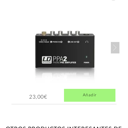
Nex
Añadir
23,00€