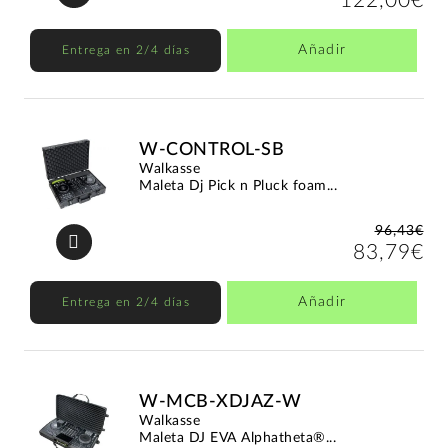
122,00€
Añadir
Entrega en 2/4 días
W-CONTROL-SB
Walkasse
Maleta Dj Pick n Pluck foam...
96,43€
83,79€
Añadir
Entrega en 2/4 días
W-MCB-XDJAZ-W
Walkasse
Maleta DJ EVA Alphatheta®...