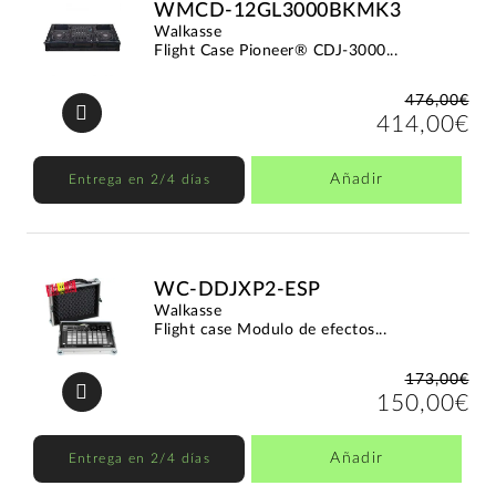
WMCD-12GL3000BKMK3
Walkasse
Flight Case Pioneer® CDJ-3000...
476,00€
414,00€
Añadir
Entrega en 2/4 días
WC-DDJXP2-ESP
Walkasse
Flight case Modulo de efectos...
173,00€
150,00€
Añadir
Entrega en 2/4 días