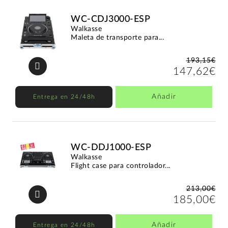
WC-CDJ3000-ESP
Walkasse
Maleta de transporte para...
193,15€
147,62€
Añadir
Entrega en 24/48h
WC-DDJ1000-ESP
Walkasse
Flight case para controlador...
213,00€
185,00€
Añadir
Entrega en 24/48h