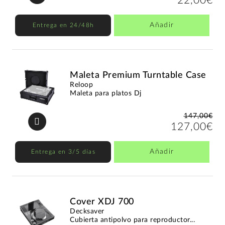
22,00€
Añadir
Entrega en 24/48h
Maleta Premium Turntable Case
Reloop
Maleta para platos Dj
147,00€
127,00€
Añadir
Entrega en 3/5 días
Cover XDJ 700
Decksaver
Cubierta antipolvo para reproductor...