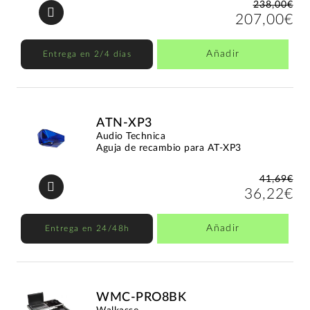
238,00€
207,00€
Añadir
Entrega en 2/4 días
ATN-XP3
Audio Technica
Aguja de recambio para AT-XP3
41,69€
36,22€
Añadir
Entrega en 24/48h
WMC-PRO8BK