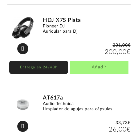
HDJ X7S Plata
Pioneer DJ
Auricular para Dj
231,00€
200,00€
Añadir
Entrega en 24/48h
AT617a
Audio Technica
Limpiador de agujas para cápsulas
33,73€
26,00€