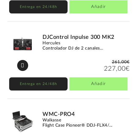
Añadir
Entrega en 24/48h
DJControl Inpulse 300 MK2
Hercules
Controlador DJ de 2 canales...
261,00€
227,00€
Añadir
Entrega en 24/48h
WMC-PRO4
Walkasse
Flight Case Pioneer® DDJ-FLX4/...