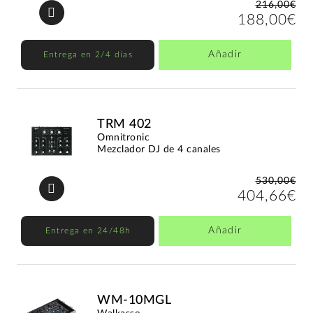
216,00€
188,00€
Añadir
Entrega en 2/4 días
TRM 402
Omnitronic
Mezclador DJ de 4 canales
530,00€
404,66€
Añadir
Entrega en 24/48h
WM-10MGL