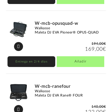
W-mcb-opusquad-w
Walkasse
Maleta DJ EVA Pioneer® OPUS-QUAD
194,00€
169,00€
Añadir
Entrega en 2/4 días
W-mcb-ranefour
Walkasse
Maleta DJ EVA Rane® FOUR
140,00€