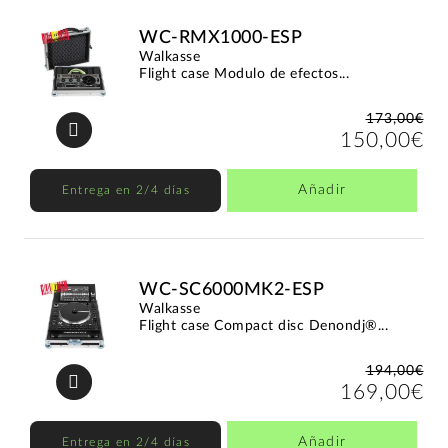
WC-RMX1000-ESP
Walkasse
Flight case Modulo de efectos...
173,00€
150,00€
Añadir
Entrega en 2/4 días
WC-SC6000MK2-ESP
Walkasse
Flight case Compact disc Denondj®...
194,00€
169,00€
Añadir
Entrega en 2/4 días