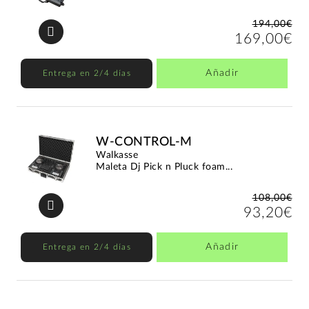
194,00€
169,00€
Añadir
Entrega en 2/4 días
W-CONTROL-M
Walkasse
Maleta Dj Pick n Pluck foam...
108,00€
93,20€
Añadir
Entrega en 2/4 días