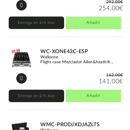
292,00€
254,00€
Añadir
Entrega en 2/4 días
WC-XONE43C-ESP
Walkasse
Flight case Mezclador Allen&heath®...
162,00€
141,00€
Añadir
Entrega en 2/4 días
WMC-PRODJXDJAZLTS