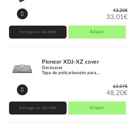
43,20€
33,01€
Añadir
Entrega en 24/48h
Pioneer XDJ-XZ cover
Decksaver
Tapa de policarbonato para...
63,07€
48,20€
Añadir
Entrega en 24/48h