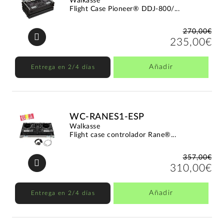
Walkasse
Flight Case Pioneer® DDJ-800/...
270,00€
235,00€
Añadir
Entrega en 2/4 días
WC-RANES1-ESP
Walkasse
Flight case controlador Rane®...
357,00€
310,00€
Añadir
Entrega en 2/4 días