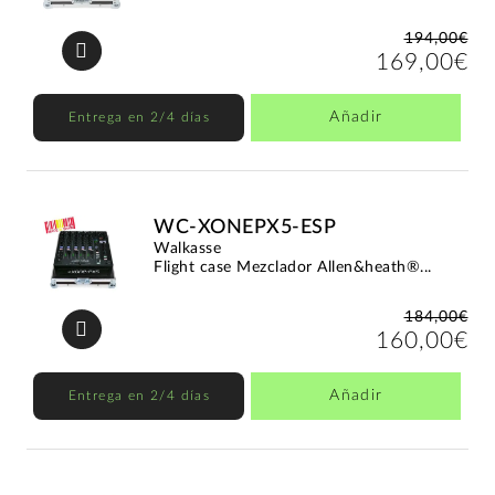
194,00€
169,00€
Añadir
Entrega en 2/4 días
WC-XONEPX5-ESP
Walkasse
Flight case Mezclador Allen&heath®...
184,00€
160,00€
Añadir
Entrega en 2/4 días