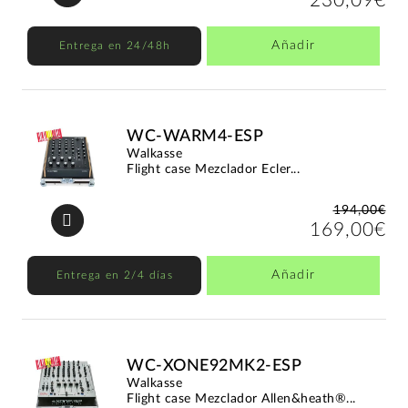
230,09€
Añadir
Entrega en 24/48h
WC-WARM4-ESP
Walkasse
Flight case Mezclador Ecler...
194,00€
169,00€
Añadir
Entrega en 2/4 días
WC-XONE92MK2-ESP
Walkasse
Flight case Mezclador Allen&heath®...