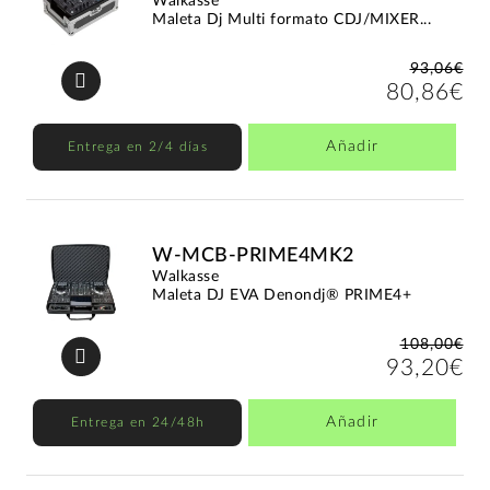
Walkasse
Maleta Dj Multi formato CDJ/MIXER...
93,06€
80,86€
Añadir
Entrega en 2/4 días
W-MCB-PRIME4MK2
Walkasse
Maleta DJ EVA Denondj® PRIME4+
108,00€
93,20€
Añadir
Entrega en 24/48h