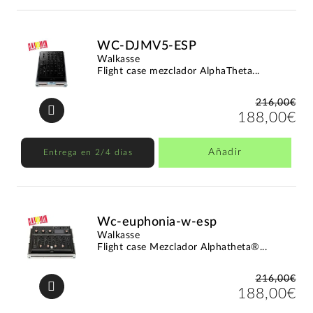
WC-DJMV5-ESP
Walkasse
Flight case mezclador AlphaTheta...
216,00€
188,00€
Añadir
Entrega en 2/4 días
Wc-euphonia-w-esp
Walkasse
Flight case Mezclador Alphatheta®...
216,00€
188,00€