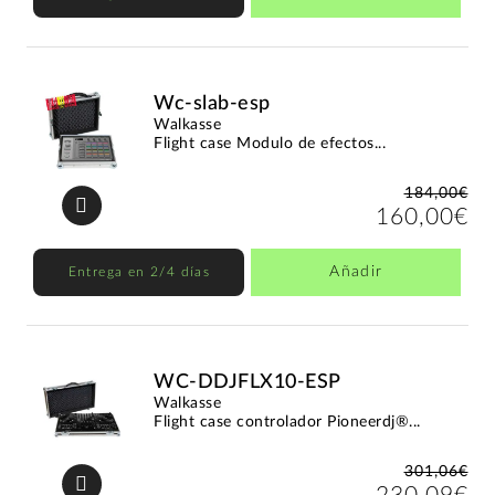
Wc-slab-esp
Walkasse
Flight case Modulo de efectos...
184,00€
160,00€
Añadir
Entrega en 2/4 días
WC-DDJFLX10-ESP
Walkasse
Flight case controlador Pioneerdj®...
301,06€