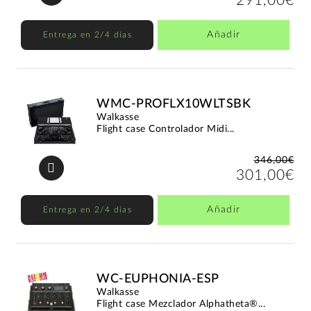
291,00€
Añadir
Entrega en 2/4 días
WMC-PROFLX10WLTSBK
Walkasse
Flight case Controlador Midi...
346,00€
301,00€
Añadir
Entrega en 2/4 días
WC-EUPHONIA-ESP
Walkasse
Flight case Mezclador Alphatheta®...