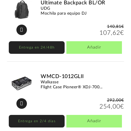
Ultimate Backpack BL/OR
UDG
Mochila para equipo DJ
140,81€
107,62€
Añadir
Entrega en 24/48h
WMCD-1012GLII
Walkasse
Flight Case Pioneer® XDJ-700...
292,00€
254,00€
Añadir
Entrega en 2/4 días