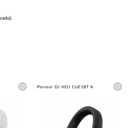
arado).
Añadir a wishlist
Aña
W
Pioneer DJ HDJ CUE1BT K