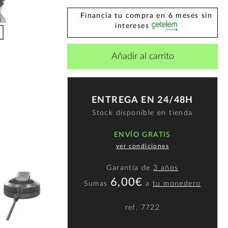
Financia tu compra en 6 meses sin
intereses
Añadir al carrito
ENTREGA EN 24/48H
Stock disponible en tienda
ENVÍO GRATIS
ver condiciones
Garantía de
3 años
6,00€
Sumas
a
tu monedero
ref.
7722