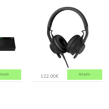
ñadir
Añadir
122,00€