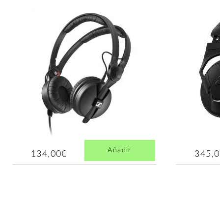
Añadir
134,00€
345,