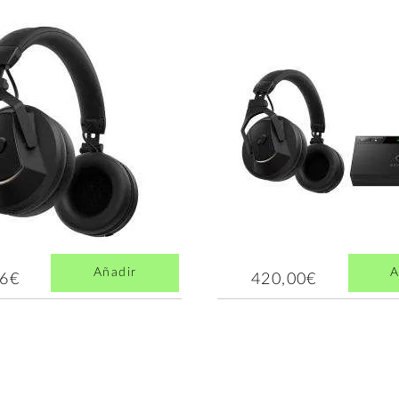
Añadir
A
06€
420,00€