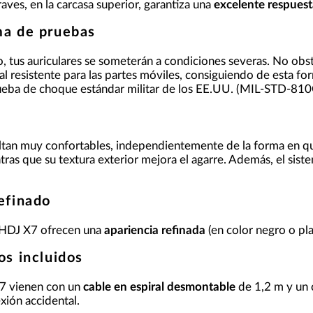
aves, en la carcasa superior, garantiza una
excelente respuest
ema de pruebas
, tus auriculares se someterán a condiciones severas. No obst
tal resistente para las partes móviles, consiguiendo de esta f
ueba de choque estándar militar de los EE.UU. (MIL-STD-81
o
ultan muy confortables, independientemente de la forma en que 
tras que su textura exterior mejora el agarre. Además, el siste
refinado
s HDJ X7 ofrecen una
apariencia refinada
(en color negro o pl
ios incluidos
X7 vienen con un
cable en espiral desmontable
de 1,2 m y un 
exión accidental.