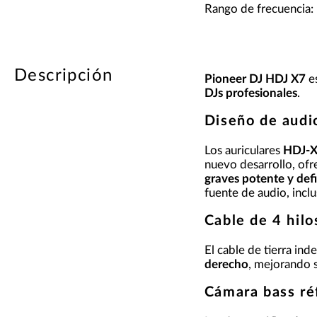
Rango de frecuencia:
Descripción
Pioneer DJ HDJ X7
e
DJs profesionales
.
Diseño de audi
Los auriculares
HDJ-
nuevo desarrollo, ofr
graves potente y def
fuente de audio, incl
Cable de 4 hil
El cable de tierra in
derecho
, mejorando 
Cámara bass r