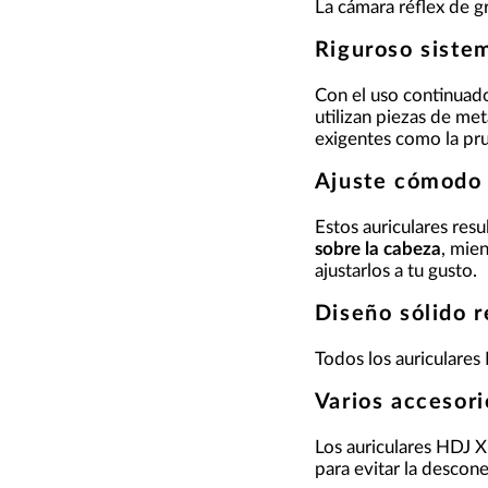
La cámara réflex de gr
Riguroso sist
Con el uso continuado
utilizan piezas de me
exigentes como la pr
Ajuste cómod
Estos auriculares res
sobre la cabeza
, mien
ajustarlos a tu gusto.
Diseño sólido 
Todos los auriculare
Varios accesor
Los auriculares HDJ 
para evitar la descon