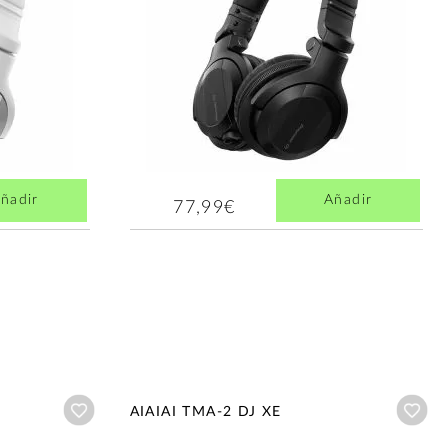
ñadir
Añadir
77,99€
Añadir a wishlist
Aña
AIAIAI TMA-2 DJ XE