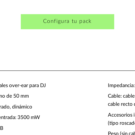
Configura tu pack
ales over-ear para DJ
Impedancia
omo de 50 mm
Cable: cable
cable recto
rrado, dinámico
Accesorios 
entrada: 3500 mW
(tipo roscad
dB
Peso (sin ca