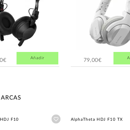
Añadir
A
00€
79,00€
MARCAS
Añadir a wishlist
 HDJ F10
AlphaTheta HDJ F10 TX