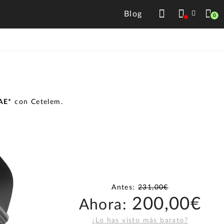
Blog
0
TAE*
con Cetelem.
Antes:
231,00€
200,00€
Ahora:
¿Lo has visto más barato?