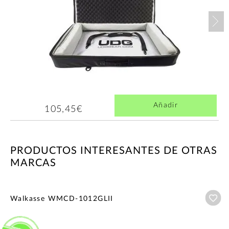
Nex
Añadir
105,45€
PRODUCTOS INTERESANTES DE OTRAS
MARCAS
Añ
Walkasse WMCD-1012GLII