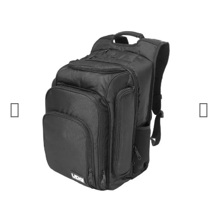
¿Quieres crearte tu propio pack?