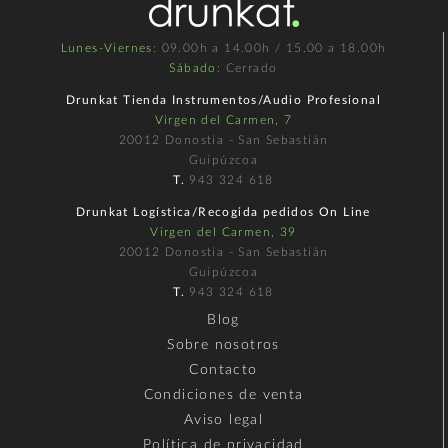
Lunes-Viernes
: 09.00h a 14.00h / 15.00 a 18.00h
Sábado
: Cerrado
Drunkat Tienda Instrumentos/Audio Profesional
Virgen del Carmen, 7
20012 Donostia - San Sebastián
Guipúzcoa
T.
943 324 618
Drunkat Logística/Recogida pedidos On Line
Virgen del Carmen, 39
20012 Donostia - San Sebastián
Guipúzcoa
T.
943 324 618
Blog
Sobre nosotros
Contacto
Condiciones de venta
Aviso legal
Política de privacidad