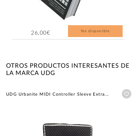
No disponible
26,00€
OTROS PRODUCTOS INTERESANTES DE
LA MARCA UDG
Añ
UDG Urbanite MIDI Controller Sleeve Extra...