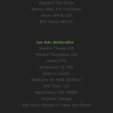
Digitech The Drop
Admira Alba 4/4 Iniciación
Shure SM58 LCE
BSS Audio AR133
Los más destacados
Mackie Thump GO
Mackie ThumpSub GO
Adam T7V
Sennheiser IE 200
Admira Juanita
Walkasse W-MCB-XDJRX3
RCF Evox J11
AlphaTheta CDJ 3000X
Strymon Canoga
Sire Larry Carlton L7 New Gen Black