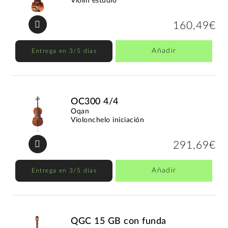
Violín estudio
160,49€
Añadir
Entrega en 3/5 días
OC300 4/4
Oqan
Violonchelo iniciación
291,69€
Añadir
Entrega en 3/5 días
QGC 15 GB con funda