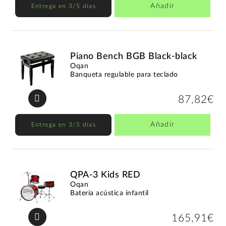
Añadir
Entrega en 3/5 días
Piano Bench BGB Black-black
Oqan
Banqueta regulable para teclado
87,82€
Añadir
Entrega en 3/5 días
QPA-3 Kids RED
Oqan
Batería acústica infantil
165,91€