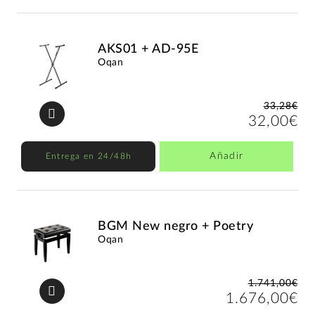
AKS01 + AD-95E
Oqan
33,28€
32,00€
Añadir
Entrega en 24/48h
BGM New negro + Poetry
Oqan
1.741,00€
1.676,00€