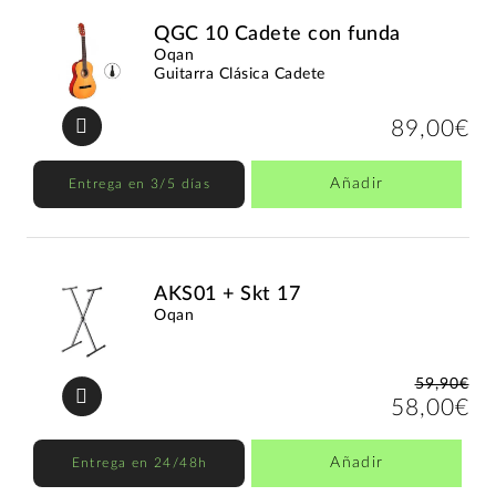
QGC 10 Cadete con funda
Oqan
Guitarra Clásica Cadete
89,00€
Añadir
Entrega en 3/5 días
AKS01 + Skt 17
Oqan
59,90€
58,00€
Añadir
Entrega en 24/48h