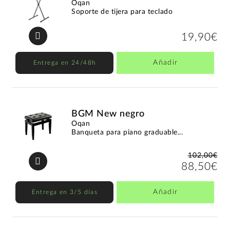
Oqan
Soporte de tijera para teclado
19,90€
Añadir
Entrega en 24/48h
BGM New negro
Oqan
Banqueta para piano graduable...
102,00€
88,50€
Añadir
Entrega en 3/5 días