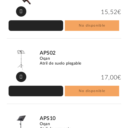
15,52€
No disponible
APS02
Oqan
Atril de suelo plegable
17,00€
No disponible
APS10
Oqan