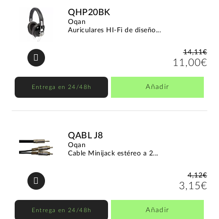
QHP20BK
Oqan
Auriculares HI-Fi de diseño...
14,11€
11,00€
Añadir
Entrega en 24/48h
QABL J8
Oqan
Cable Minijack estéreo a 2...
4,12€
3,15€
Añadir
Entrega en 24/48h