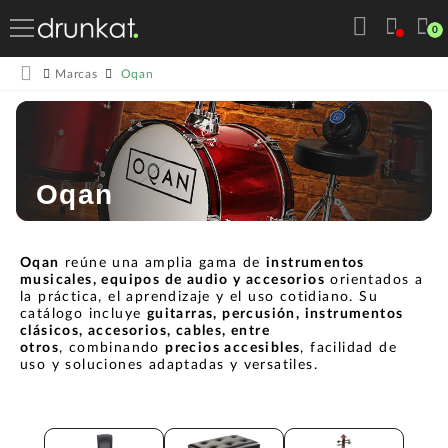
0
Oqan
Marcas
Oqan
Oqan
reúne una amplia gama de
instrumentos
musicales, equipos de audio y accesorios
orientados a
la práctica, el aprendizaje y el uso cotidiano. Su
catálogo incluye
guitarras, percusión, instrumentos
clásicos, accesorios, cables, entre
otros
, combinando
precios accesibles
, facilidad de
uso y soluciones adaptadas y versatiles.