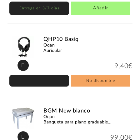
Añadir
Entrega en 3/7 días
QHP10 Basiq
Oqan
Auricular
9,40€
No disponible
BGM New blanco
Oqan
Banqueta para piano graduable...
99,00€