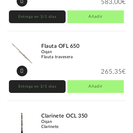
583,00€
Añadir
Entrega en 3/5 días
Flauta OFL 650
Oqan
Flauta travesera
265,35€
Añadir
Entrega en 3/5 días
Clarinete OCL 350
Oqan
Clarinete