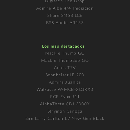
Digitech The Drop
Admira Alba 4/4 Iniciación
Shure SM58 LCE
BSS Audio AR133
Los más destacados
Mackie Thump GO
Mackie ThumpSub GO
Adam T7V
Sennheiser IE 200
Admira Juanita
Walkasse W-MCB-XDJRX3
RCF Evox J11
AlphaTheta CDJ 3000X
Strymon Canoga
Sire Larry Carlton L7 New Gen Black