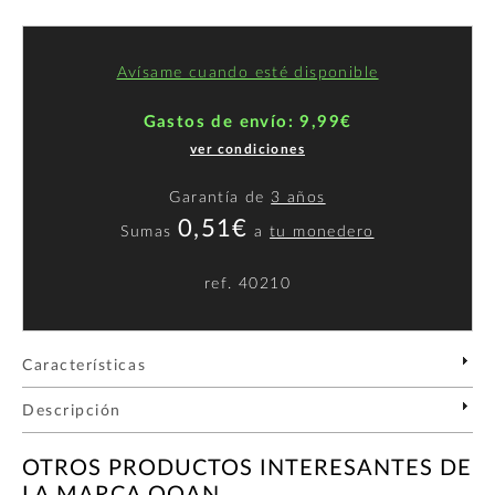
Avísame cuando esté disponible
Gastos de envío: 9,99€
ver condiciones
Garantía de
3 años
0,51€
Sumas
a
tu monedero
ref.
40210
Características
Descripción
OTROS PRODUCTOS INTERESANTES DE