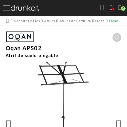
0
Oqan APS
Soportes y Pies
Atriles
Atriles de Partitura
Oqan
Aña
Oqan APS02
Atril de suelo plegable