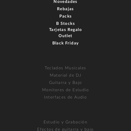
Novedades
Rebajas
Packs
B Stocks
Tarjetas Regalo
Outlet
Black Friday
Teclados Musicales
Material de DJ
Guitarra y Bajo
Monitores de Estudio
Interfaces de Audio
Estudio y Grabación
Efectos de guitarra y bajo