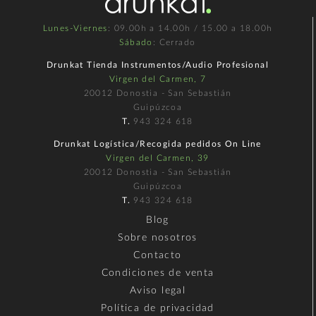
Lunes-Viernes
: 09.00h a 14.00h / 15.00 a 18.00h
Sábado
: Cerrado
Drunkat Tienda Instrumentos/Audio Profesional
Virgen del Carmen, 7
20012 Donostia - San Sebastián
Guipúzcoa
T.
943 324 618
Drunkat Logística/Recogida pedidos On Line
Virgen del Carmen, 39
20012 Donostia - San Sebastián
Guipúzcoa
T.
943 324 618
Blog
Sobre nosotros
Contacto
Condiciones de venta
Aviso legal
Política de privacidad