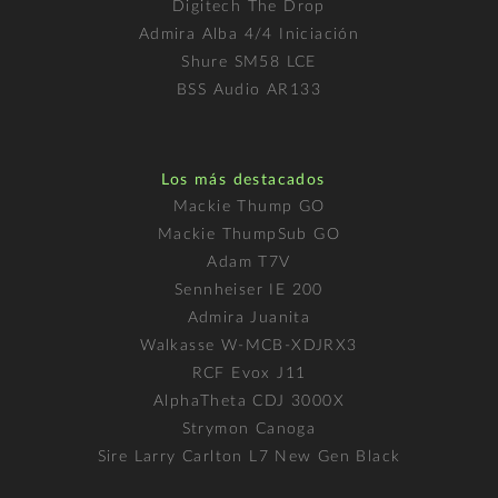
Digitech The Drop
Admira Alba 4/4 Iniciación
Shure SM58 LCE
BSS Audio AR133
Los más destacados
Mackie Thump GO
Mackie ThumpSub GO
Adam T7V
Sennheiser IE 200
Admira Juanita
Walkasse W-MCB-XDJRX3
RCF Evox J11
AlphaTheta CDJ 3000X
Strymon Canoga
Sire Larry Carlton L7 New Gen Black