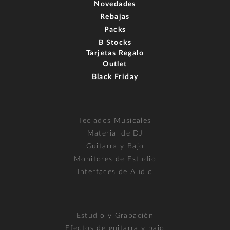
Novedades
Rebajas
Packs
B Stocks
Tarjetas Regalo
Outlet
Black Friday
Teclados Musicales
Material de DJ
Guitarra y Bajo
Monitores de Estudio
Interfaces de Audio
Estudio y Grabación
Efectos de guitarra y bajo