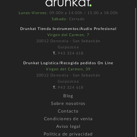
Lunes-Viernes
: 09.00h a 14.00h / 15.00 a 18.00h
Sábado
: Cerrado
Drunkat Tienda Instrumentos/Audio Profesional
Virgen del Carmen, 7
20012 Donostia - San Sebastián
Guipúzcoa
T.
943 324 618
Drunkat Logística/Recogida pedidos On Line
Virgen del Carmen, 39
20012 Donostia - San Sebastián
Guipúzcoa
T.
943 324 618
Blog
Sobre nosotros
Contacto
Condiciones de venta
Aviso legal
Política de privacidad