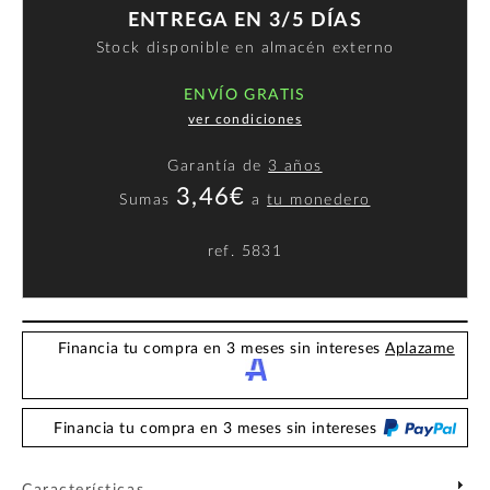
ENTREGA EN 3/5 DÍAS
Stock disponible en almacén externo
ENVÍO GRATIS
ver condiciones
Garantía de
3 años
3,46€
Sumas
a
tu monedero
ref.
5831
Financia tu compra en 3 meses sin intereses
Aplazame
Financia tu compra en 3 meses sin intereses