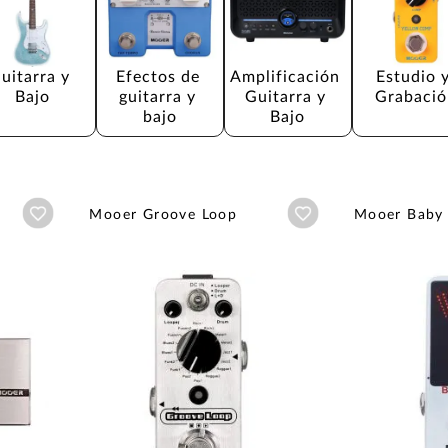
uitarra y 
Efectos de 
Amplificación 
Estudio y
Bajo
guitarra y 
Guitarra y 
Grabació
bajo
Bajo
Añadir a wishlist
Añadir a wishlist
Mooer Groove Loop
Mooer Baby 