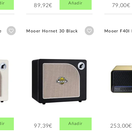
dir
Añadir
89,92€
79,00€
Añadir a wishlist
Añadir a wishlist
e
Mooer Hornet 30 Black
Mooer F40I 
dir
Añadir
97,39€
253,00€