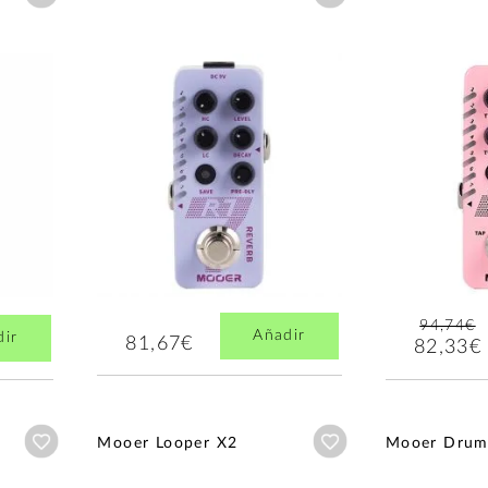
94,74€
Añadir
dir
81,67€
82,33€
Añadir a wishlist
Añadir a wishlist
Mooer Looper X2
Mooer Drum