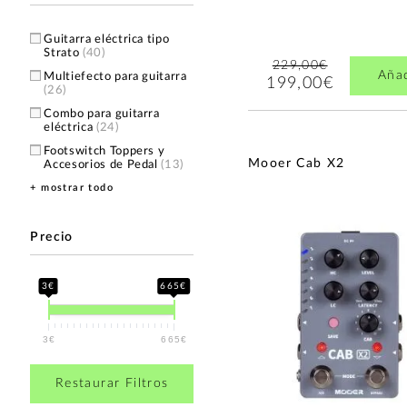
Guitarra eléctrica tipo
Strato
(40)
229,00€
Aña
Multiefecto para guitarra
199,00€
(26)
Combo para guitarra
eléctrica
(24)
Footswitch Toppers y
Mooer Cab X2
Accesorios de Pedal
(13)
+ mostrar todo
Guitarra eléctrica tipo
Heavy
(11)
Pedales de Distorsión
(8)
Precio
Pedales de Delay y Eco
(8)
Pedales de Looper
(8)
3€
665€
Pedales de Reverb
(7)
Pedales Wah
(5)
3€
665€
Guitarra eléctrica tipo LP
(4)
Restaurar Filtros
Pedales Simuladores de