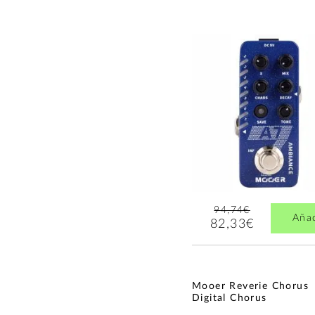
94,74€
Aña
82,33€
Mooer Reverie Chorus
Digital Chorus