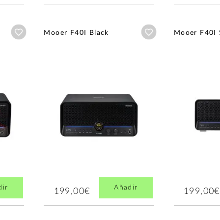
Añadir a wishlist
Añadir a wishlist
Mooer F40I Black
Mooer F40I 
dir
Añadir
199,00€
199,00€