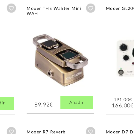
Añadir a wishlist
Añadir a wishlist
Mooer THE Wahter Mini
Mooer GL20
WAH
191,00€
Añadir
dir
89,92€
166,00€
Añadir a wishlist
Añadir a wishlist
Mooer R7 Reverb
Mooer D7 D