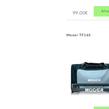
Pantalla
(4)
Pedales Switcher
(4)
Aña
99,00€
Pedalboards y Bases para
Pedales
(4)
Pedales de Trémolo
(4)
Guitarra electrica otros
tipos
(3)
Mooer TF16S
Pedales de Overdrive
(3)
Pedales de Chorus
(3)
Pedales de Phaser
(3)
Pedales Sintetizador
Guitarra
(2)
Fuentes de Alimentación
para Pedales
(2)
Bolsas y Fundas para
Pedalboard
(2)
Pedales de Flanger
(2)
Pedales de Armonizador
(2)
Pedales de Modulación
Avanzada
(1)