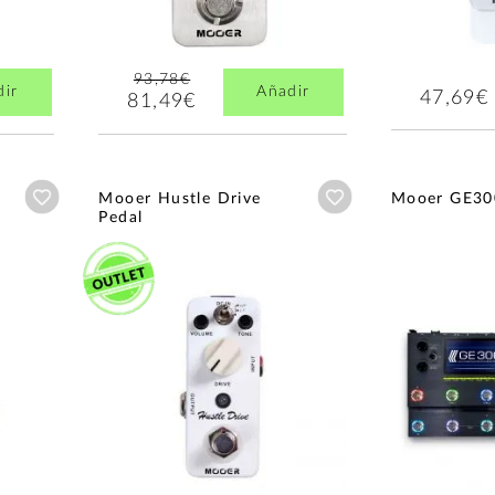
93,78€
dir
Añadir
47,69€
81,49€
Añadir a wishlist
Añadir a wishlist
Mooer Hustle Drive
Mooer GE30
Pedal