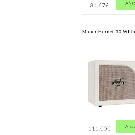
Aña
81,67€
Pedales de Volumen y
Expresión
(1)
Pedales Noise Gate
(1)
Pedales Preamplificador
(1)
Mooer Hornet 30 Whit
Afinador para guitarra y
bajo
(1)
Compresores
(1)
Pedales Multiefectos
(1)
Accesorios de
amplificador de guitarra y
bajo
(1)
Pedales Octavador
(1)
Pedales de Ecualización
(1)
Aña
111,00€