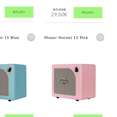
37,42€
Añadir
Añadir
29,00€
Añadir a wishlist
Añadir a
t 15 Blue
Mooer Hornet 15 Pink