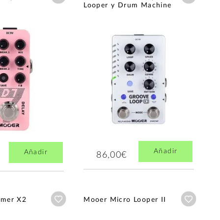
Looper y Drum Machine
Añadir
Añadir
86,00€
Añadir a wishlist
Añadir a
mer X2
Mooer Micro Looper II