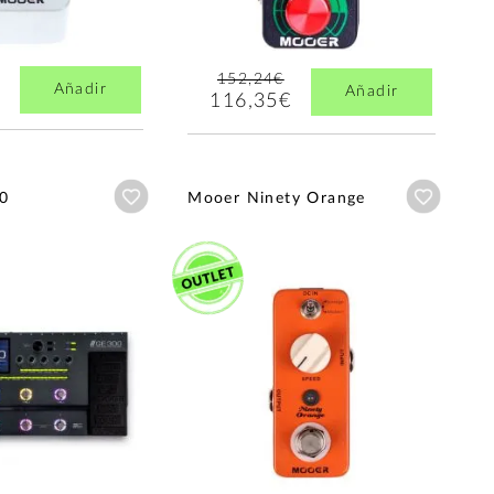
152,24€
Añadir
Añadir
116,35€
Añadir a wishlist
Añadir a
0
Mooer Ninety Orange