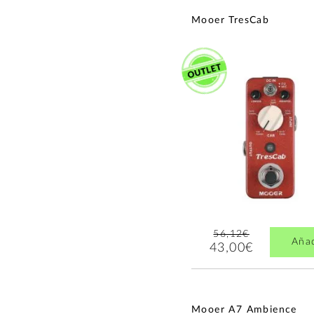
Mooer TresCab
56,12€
Aña
43,00€
Mooer A7 Ambience