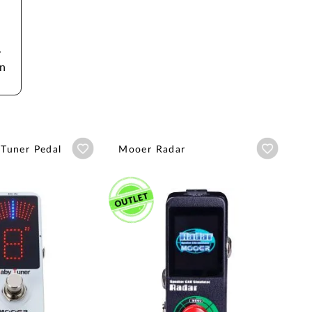
 
n
Añadir a wishlist
Añadir a
Tuner Pedal
Mooer Radar