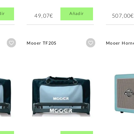
dir
Añadir
49,07€
507,00€
Añadir a wishlist
Añadir a wishlist
Mooer TF20S
Mooer Horne