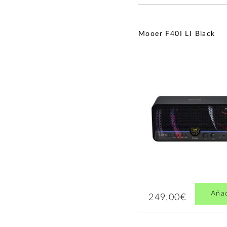
Mooer F40I LI Black
Aña
249,00€