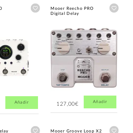
Añadir a wishlist
Añadir a
0
Mooer Reecho PRO
Digital Delay
Añadir
Añadir
127,00€
Añadir a wishlist
Añadir a
elay
Mooer Groove Loop X2