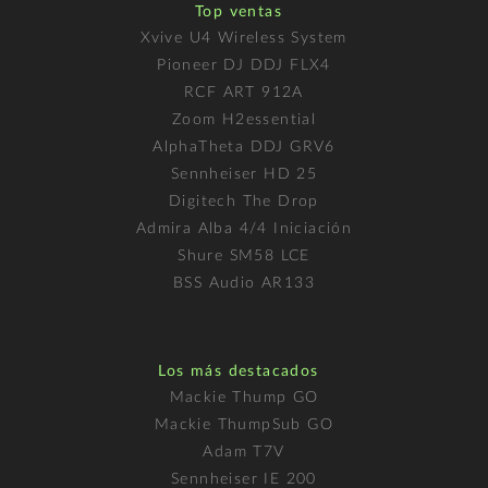
Top ventas
Xvive U4 Wireless System
Pioneer DJ DDJ FLX4
RCF ART 912A
Zoom H2essential
AlphaTheta DDJ GRV6
Sennheiser HD 25
Digitech The Drop
Admira Alba 4/4 Iniciación
Shure SM58 LCE
BSS Audio AR133
Los más destacados
Mackie Thump GO
Mackie ThumpSub GO
Adam T7V
Sennheiser IE 200