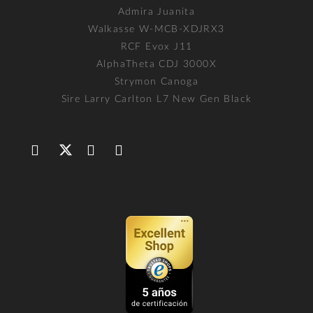
Admira Juanita
Walkasse W-MCB-XDJRX3
RCF Evox J11
AlphaTheta CDJ 3000X
Strymon Canoga
Sire Larry Carlton L7 New Gen Black