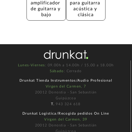
amplificador 
para guitarra 
de guitarra y 
acústica y 
bajo
clásica
Lunes-Viernes
: 09.00h a 14.00h / 15.00 a 18.00h
Sábado
: Cerrado
Drunkat Tienda Instrumentos/Audio Profesional
Virgen del Carmen, 7
20012 Donostia - San Sebastián
Guipúzcoa
T.
943 324 618
Drunkat Logística/Recogida pedidos On Line
Virgen del Carmen, 39
20012 Donostia - San Sebastián
Guipúzcoa