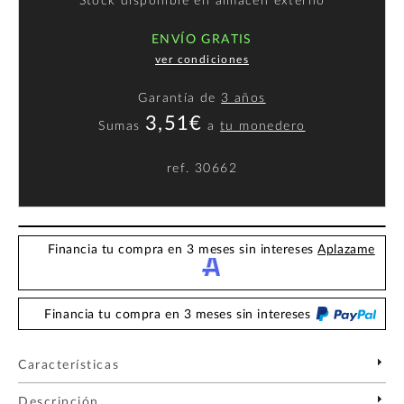
Stock disponible en almacén externo
ENVÍO GRATIS
ver condiciones
Garantía de
3 años
3,51€
Sumas
a
tu monedero
ref.
30662
Financia tu compra en 3 meses sin intereses
Aplazame
Financia tu compra en 3 meses sin intereses
Características
Descripción