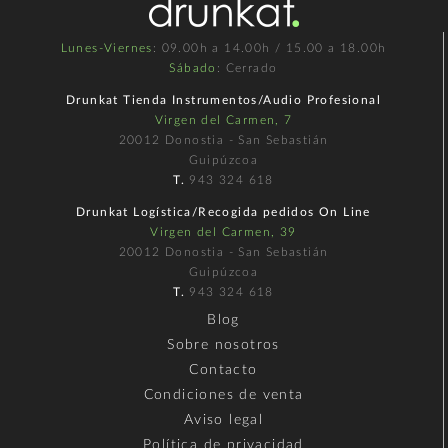
Lunes-Viernes
: 09.00h a 14.00h / 15.00 a 18.00h
Sábado
: Cerrado
Drunkat Tienda Instrumentos/Audio Profesional
Virgen del Carmen, 7
20012 Donostia - San Sebastián
Guipúzcoa
T.
943 324 618
Drunkat Logística/Recogida pedidos On Line
Virgen del Carmen, 39
20012 Donostia - San Sebastián
Guipúzcoa
T.
943 324 618
Blog
Sobre nosotros
Contacto
Condiciones de venta
Aviso legal
Política de privacidad