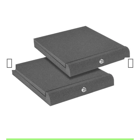
¿Quieres crearte tu propio pack?