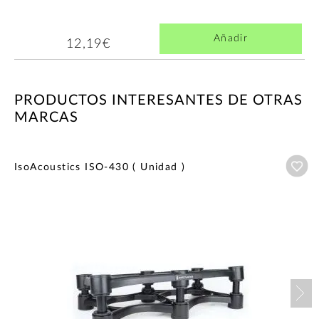
Añadir
12,19€
PRODUCTOS INTERESANTES DE OTRAS
MARCAS
Añ
IsoAcoustics ISO-430 ( Unidad )
Nex