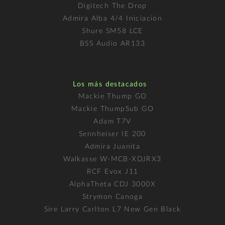
Digitech The Drop
Admira Alba 4/4 Iniciación
Shure SM58 LCE
BSS Audio AR133
Los más destacados
Mackie Thump GO
Mackie ThumpSub GO
Adam T7V
Sennheiser IE 200
Admira Juanita
Walkasse W-MCB-XDJRX3
RCF Evox J11
AlphaTheta CDJ 3000X
Strymon Canoga
Sire Larry Carlton L7 New Gen Black