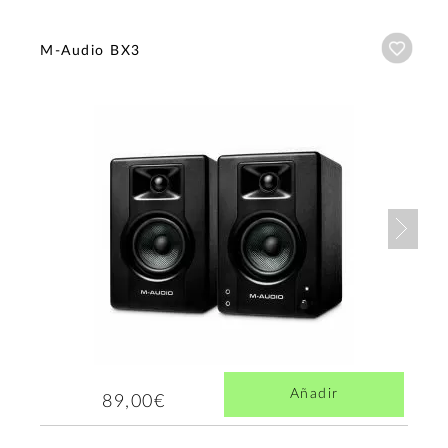
Añadi
M-Audio BX3
Nex
Añadir
89,00€