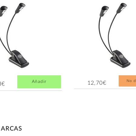
No d
Añadir
12,70€
3€
MARCAS