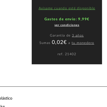
Avísame cuando esté disponible
Gastos de envío: 9,99€
ver condiciones
Garantía de
3 años
0,02€
Sumas
a
tu monedero
ref.
21402
plástico
 kg