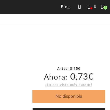
Blog
0
Antes:
0,95€
0,73€
Ahora:
¿Lo has visto más barato?
No disponible