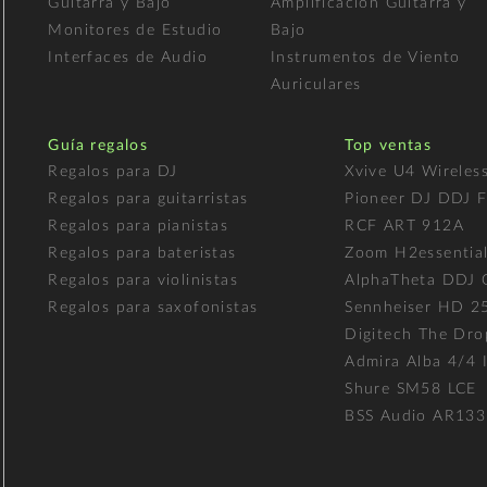
Guitarra y Bajo
Amplificación Guitarra y
Monitores de Estudio
Bajo
Interfaces de Audio
Instrumentos de Viento
Auriculares
Guía regalos
Top ventas
Regalos para DJ
Xvive U4 Wireles
Regalos para guitarristas
Pioneer DJ DDJ 
Regalos para pianistas
RCF ART 912A
Regalos para bateristas
Zoom H2essentia
Regalos para violinistas
AlphaTheta DDJ
Regalos para saxofonistas
Sennheiser HD 2
Digitech The Dro
Admira Alba 4/4 I
Shure SM58 LCE
BSS Audio AR133