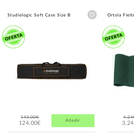
Añadir a wishlist
Studiologic Soft Case Size B
Ortola Fielt
143,00€
4,24
Añadir
124,00€
3,2