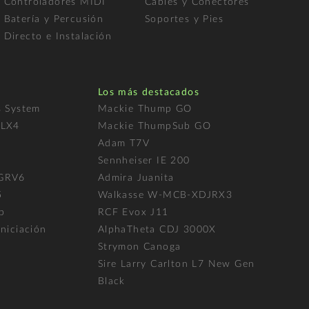
Controladores MIDI
Cables y Conectores
Batería y Percusión
Soportes y Pies
Directo e Instalación
Los más destacados
s System
Mackie Thump GO
FLX4
Mackie ThumpSub GO
Adam T7V
l
Sennheiser IE 200
 GRV6
Admira Juanita
5
Walkasse W-MCB-XDJRX3
p
RCF Evox J11
niciación
AlphaTheta CDJ 3000X
Strymon Canoga
Sire Larry Carlton L7 New Gen
Black