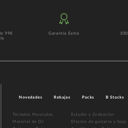
de 99€
Garantía Extra
100
la
Novedades
Rebajas
Packs
B Stocks
Teclados Musicales
Estudio y Grabación
Material de DJ
Efectos de guitarra y bajo