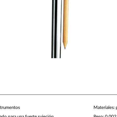
nstrumentos
Materiales: 
rado para una fuerte sujeción
Peso: 0.002