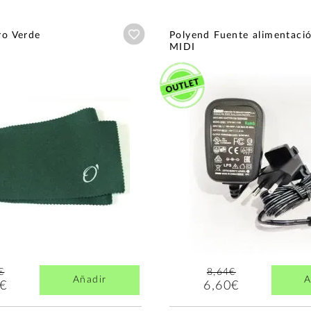
Añadir a wishlist
ro Verde
Polyend Fuente alimentaci
MIDI
€
8,64€
Añadir
A
4€
6,60€