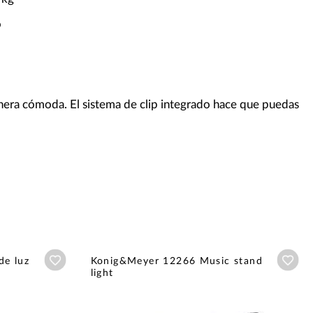
o
anera cómoda. El sistema de clip integrado hace que puedas
Añadir a wishlist
Aña
de luz
Konig&Meyer 12266 Music stand
light