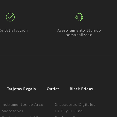
% Satisfacción
Asesoramiento técnico
personalizado
Tarjetas Regalo
Outlet
Black Friday
Instrumentos de Arco
Grabadoras Digitales
Micrófonos
Hi-Fi y Hi-End