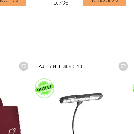
isponible
No disponible
0,73€
Añadir a wishlist
Aña
Adam Hall SLED 10