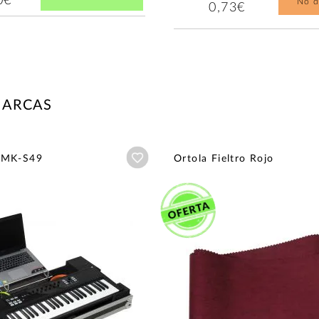
0€
No d
0,73€
MARCAS
Añadir a wishlist
WMK-S49
Ortola Fieltro Rojo