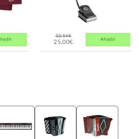
32,54€
ñadir
Añadir
25,00€