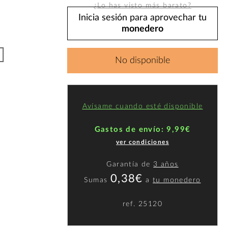
¿Lo has visto más barato?
Inicia sesión para aprovechar tu
monedero
No disponible
Avísame cuando esté disponible
Gastos de envío: 9,99€
ver condiciones
Garantía de
3 años
0,38€
Sumas
a
tu monedero
ref.
25120