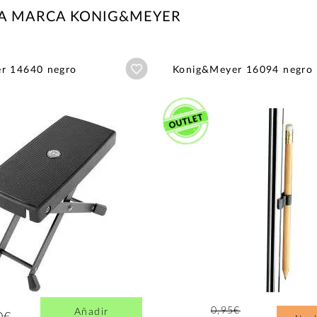
LA MARCA KONIG&MEYER
Añadir a wishlist
r 14640 negro
Konig&Meyer 16094 negro
0,95€
Añadir