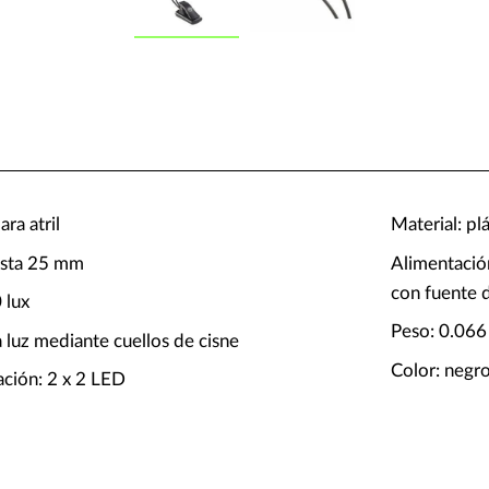
ra atril
Material: pl
asta 25 mm
Alimentación
con fuente 
 lux
Peso: 0.066
 luz mediante cuellos de cisne
Color: negr
ación: 2 x 2 LED