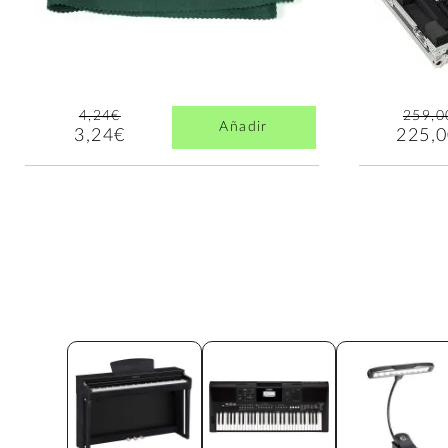
4,24€
259,0
Añadir
3,24€
225,