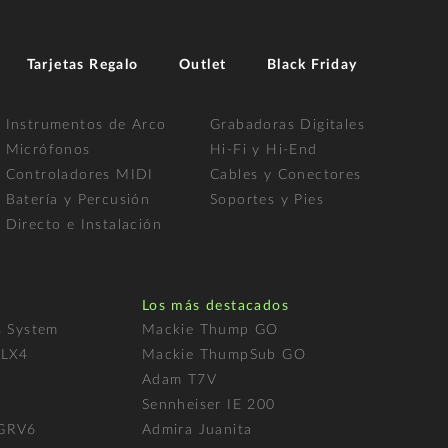
Tarjetas Regalo
Outlet
Black Friday
Instrumentos de Arco
Grabadoras Digitales
Micrófonos
Hi-Fi y Hi-End
Controladores MIDI
Cables y Conectores
Batería y Percusión
Soportes y Pies
Directo e Instalación
Los más destacados
s System
Mackie Thump GO
FLX4
Mackie ThumpSub GO
Adam T7V
l
Sennheiser IE 200
 GRV6
Admira Juanita