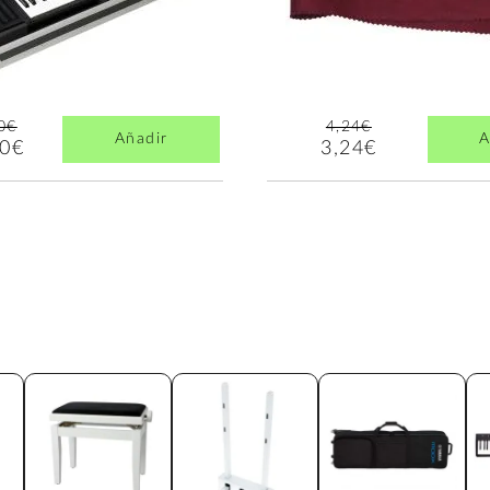
0€
4,24€
Añadir
A
00€
3,24€