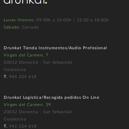
Lunes-Viernes
: 09.00h a 14.00h / 15.00 a 18.00h
Sábado
: Cerrado
Drunkat Tienda Instrumentos/Audio Profesional
Virgen del Carmen, 7
20012 Donostia - San Sebastián
Guipúzcoa
T.
943 324 618
Drunkat Logística/Recogida pedidos On Line
Virgen del Carmen, 39
20012 Donostia - San Sebastián
Guipúzcoa
T.
943 324 618