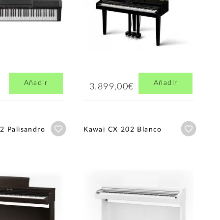
Añadir
Añadir
3.899,00€
Añadir a wishlist
Añadir a
2 Palisandro
Kawai CX 202 Blanco