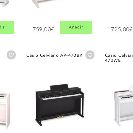
dir
Añadir
759,00€
725,00€
Añadir a wishlist
Añadir a wishlist
Casio Celviano AP-470BK
Casio Celvia
470WE