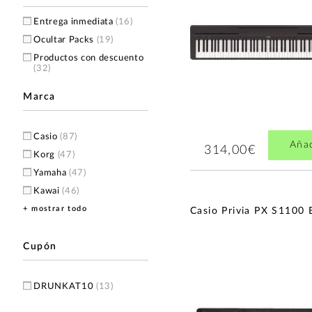
Entrega inmediata
(16)
Ocultar Packs
(19)
Productos con descuento
(32)
Marca
Casio
(87)
Aña
314,00€
Korg
(47)
Yamaha
(47)
Kawai
(46)
+ mostrar todo
Artesia
(10)
Casio Privia PX S1100 
Gewa
(4)
Alesis
(3)
Cupón
Ringway
(2)
Studiologic
(2)
DRUNKAT10
(13)
EK
(1)