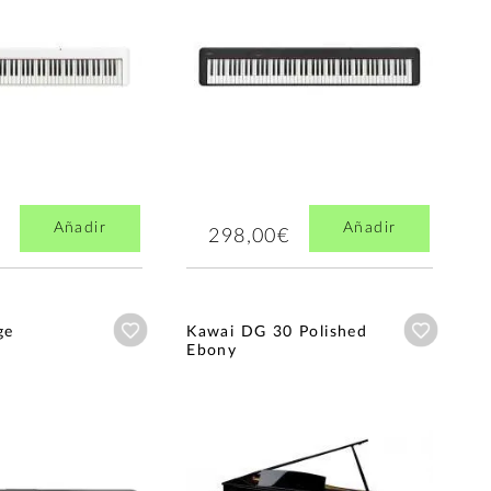
Añadir
Añadir
298,00€
Añadir a wishlist
Añadir a
ge
Kawai DG 30 Polished
Ebony