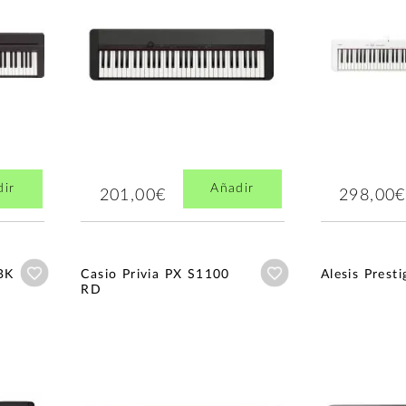
dir
Añadir
201,00€
298,00€
Añadir a wishlist
Añadir a wishlist
BK
Casio Privia PX S1100
Alesis Presti
RD