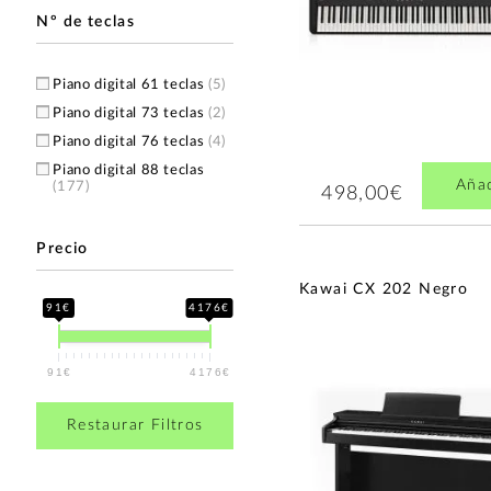
Nº de teclas
Piano digital 61 teclas
(5)
Piano digital 73 teclas
(2)
Piano digital 76 teclas
(4)
Piano digital 88 teclas
Aña
(177)
498,00€
Precio
Kawai CX 202 Negro
91€
4176€
91€
4176€
Restaurar Filtros