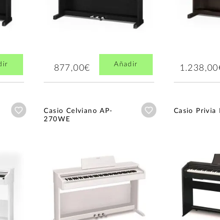
dir
Añadir
877,00€
1.238,00
Añadir a wishlist
Añadir a wishlist
Casio Celviano AP-
Casio Privi
270WE