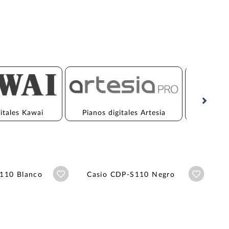
gitales Kawai
Pianos digitales Artesia
Pianos
Añadir a wishlist
Añadir a
110 Blanco
Casio CDP-S110 Negro