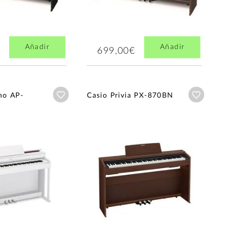
Añadir
Añadir
699,00€
Añadir a wishlist
Añadir a
no AP-
Casio Privia PX-870BN