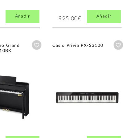
Añadir
Añadir
925,00€
Añadir a wishlist
Añadir a
ano Grand
Casio Privia PX-S3100
310BK