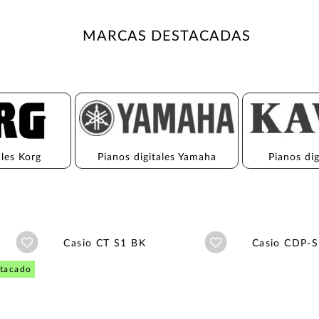
MARCAS DESTACADAS
ales Korg
Pianos digitales Yamaha
Pianos di
Añadir a wishlist
Añadir a wishlist
Casio CT S1 BK
Casio CDP-S
tacado