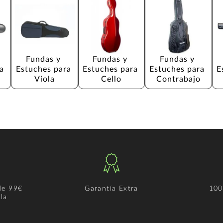
Fundas y 
Fundas y 
Fundas y 
a 
Estuches para 
Estuches para 
Estuches para 
E
Viola
Cello
Contrabajo
de 99€
Garantía Extra
100
la