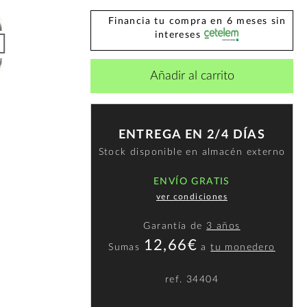
Financia tu compra en 6 meses sin
intereses
Añadir al carrito
ENTREGA EN 2/4 DÍAS
Stock disponible en almacén externo
ENVÍO GRATIS
ver condiciones
Garantía de
3 años
12,66€
Sumas
a
tu monedero
ref.
34404