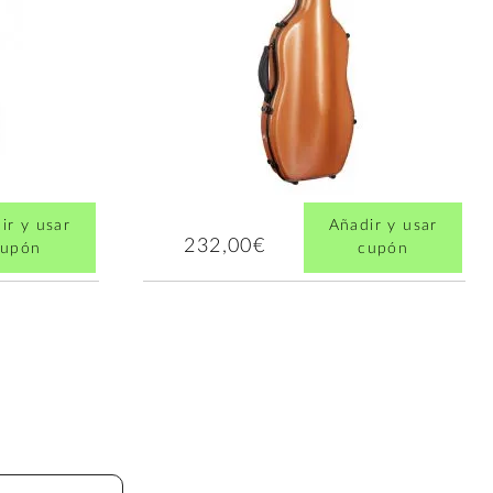
ir y usar
Añadir y usar
232,00€
cupón
cupón