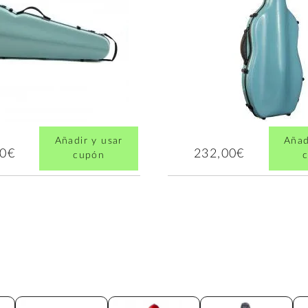
Añadir y usar
Añad
00€
232,00€
cupón