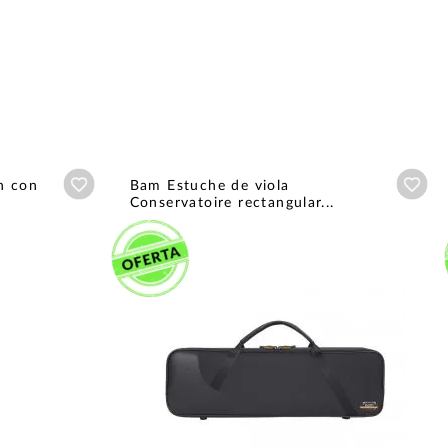
Añadir a wishlist
Aña
h con
Bam Estuche de viola
Conservatoire rectangular...