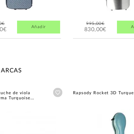
0€
995,00€
Añadir
A
00€
830,00€
MARCAS
Añadir a wishlist
uche de viola
Rapsody Rocket 3D Turque
ma Turquoise...