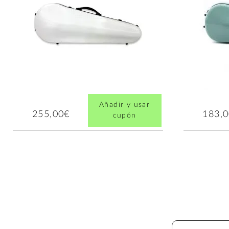
Añadir y usar
255,00€
183,
cupón