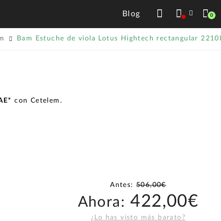
Blog
0
m
Bam Estuche de viola Lotus Hightech rectangular 2210
TAE*
con Cetelem.
Antes:
506,00€
422,00€
Ahora:
¿Lo has visto más barato?