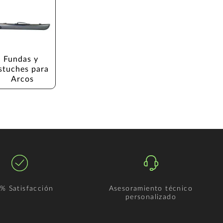
Fundas y 
stuches para 
Arcos
% Satisfacción
Asesoramiento técnico
personalizado