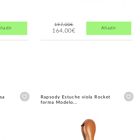
197,00€
ñadir
Añadir
164,00€
Añadir a wishlist
Aña
sa
Rapsody Estuche viola Rocket
forma Modelo...