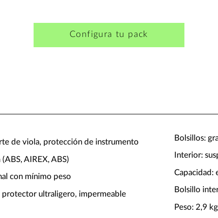
Configura tu pack
Bolsillos: g
rte de viola, protección de instrumento
Interior: su
pa (ABS, AIREX, ABS)
Capacidad: e
nal con mínimo peso
Bolsillo int
 protector ultraligero, impermeable
Peso: 2,9 k