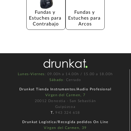
Fundas y 
Fundas y 
Estuches para 
Estuches para 
Contrabajo
Arcos
Lunes-Viernes
: 09.00h a 14.00h / 15.00 a 18.00h
Sábado
: Cerrado
Drunkat Tienda Instrumentos/Audio Profesional
Virgen del Carmen, 7
20012 Donostia - San Sebastián
Guipúzcoa
T.
943 324 618
Drunkat Logística/Recogida pedidos On Line
Virgen del Carmen, 39