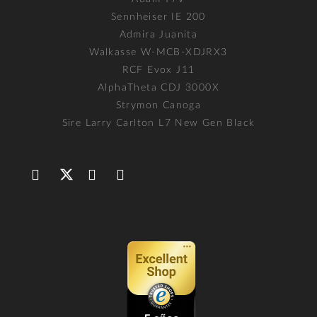
Sennheiser IE 200
Admira Juanita
Walkasse W-MCB-XDJRX3
RCF Evox J11
AlphaTheta CDJ 3000X
Strymon Canoga
Sire Larry Carlton L7 New Gen Black