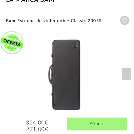
LA MARCA BAM
Añ
Bam Estuche de violín doble Classic 2005S...
Nex
324,00€
Añadir
271,00€