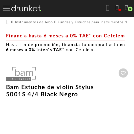
0
Instrumentos de Arco
Fundas y Estuches para Instrumentos de A
Financia hasta 6 meses a 0% TAE* con Cetelem
Hasta fin de promoción,
financia
tu compra hasta
en
6 meses a 0% interés TAE*
con Cetelem.
Aña
Bam Estuche de violín Stylus
5001S 4/4 Black Negro