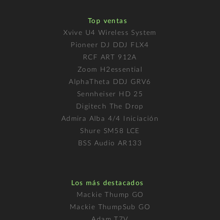
Top ventas
Xvive U4 Wireless System
Pioneer DJ DDJ FLX4
RCF ART 912A
Zoom H2essential
AlphaTheta DDJ GRV6
Sennheiser HD 25
Digitech The Drop
Admira Alba 4/4 Iniciación
Shure SM58 LCE
BSS Audio AR133
Los más destacados
Mackie Thump GO
Mackie ThumpSub GO
Adam T7V