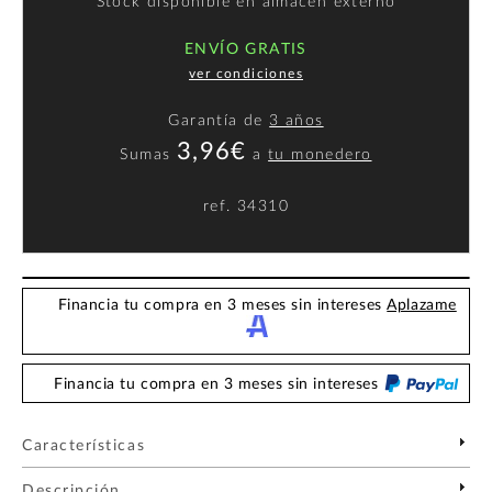
Stock disponible en almacén externo
ENVÍO GRATIS
ver condiciones
Garantía de
3 años
3,96€
Sumas
a
tu monedero
ref.
34310
Financia tu compra en 3 meses sin intereses
Aplazame
Financia tu compra en 3 meses sin intereses
Características
Descripción