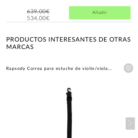
639,00€
Añadir
534,00€
PRODUCTOS INTERESANTES DE OTRAS
MARCAS
Añ
Rapsody Correa para estuche de violín/viola...
Nex