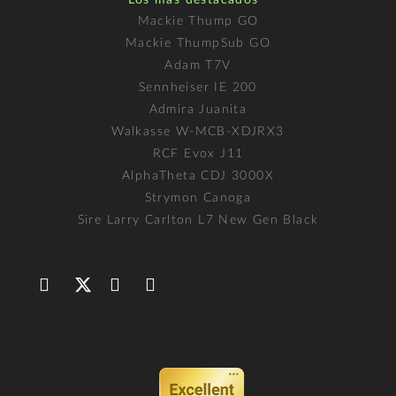
Los más destacados
Mackie Thump GO
Mackie ThumpSub GO
Adam T7V
Sennheiser IE 200
Admira Juanita
Walkasse W-MCB-XDJRX3
RCF Evox J11
AlphaTheta CDJ 3000X
Strymon Canoga
Sire Larry Carlton L7 New Gen Black