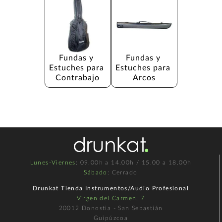
Fundas y 
Fundas y 
Estuches para 
Estuches para 
Contrabajo
Arcos
Lunes-Viernes
: 09.00h a 14.00h / 15.00 a 18.00h
Sábado
: Cerrado
Drunkat Tienda Instrumentos/Audio Profesional
Virgen del Carmen, 7
20012 Donostia - San Sebastián
Guipúzcoa