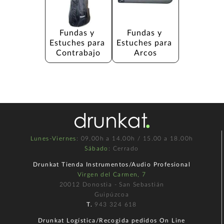
Fundas y 
Fundas y 
Estuches para 
Estuches para 
Contrabajo
Arcos
Lunes-Viernes
: 09.00h a 14.00h / 15.00 a 18.00h
Sábado
: Cerrado
Drunkat Tienda Instrumentos/Audio Profesional
Virgen del Carmen, 7
20012 Donostia - San Sebastián
Guipúzcoa
T.
943 324 618
Drunkat Logística/Recogida pedidos On Line