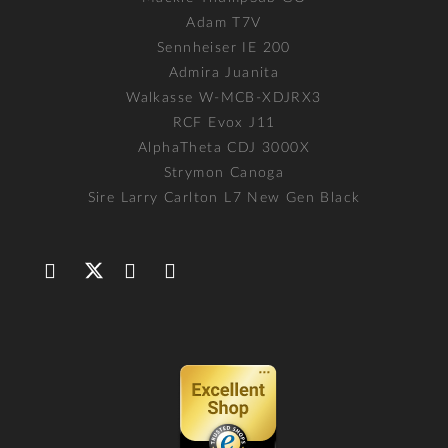
Adam T7V
Sennheiser IE 200
Admira Juanita
Walkasse W-MCB-XDJRX3
RCF Evox J11
AlphaTheta CDJ 3000X
Strymon Canoga
Sire Larry Carlton L7 New Gen Black