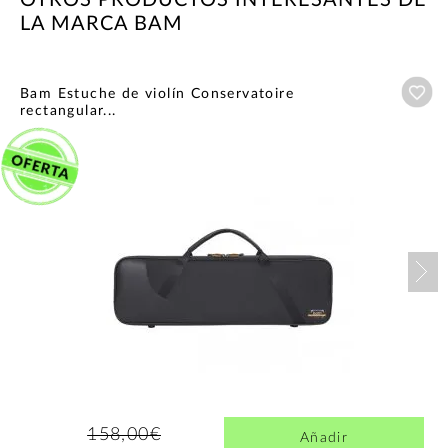
OTROS PRODUCTOS INTERESANTES DE
LA MARCA BAM
Añ
Bam Estuche de violín Conservatoire
rectangular...
Nex
158,00€
Añadir