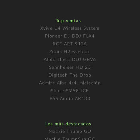
Top ventas
Xvive U4 Wireless System
Pioneer DJ DDJ FLX4
RCF ART 912A
Zoom H2essential
AlphaTheta DDJ GRV6
Sennheiser HD 25
Digitech The Drop
Admira Alba 4/4 Iniciación
Shure SM58 LCE
BSS Audio AR133
Los más destacados
Mackie Thump GO
Mackie ThumpSub GO