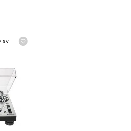
Añadir a wishlist
P SV