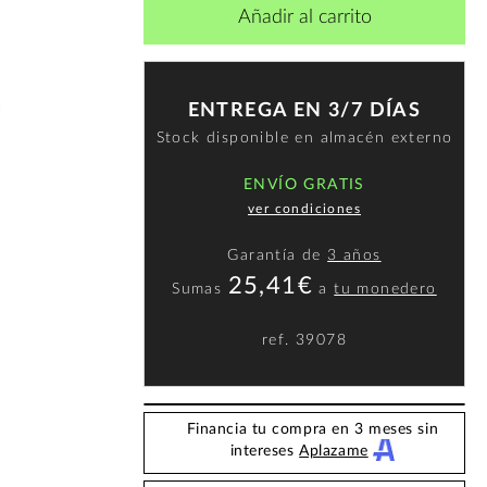
Añadir al carrito
ENTREGA EN 3/7 DÍAS
Stock disponible en almacén externo
ENVÍO GRATIS
ver condiciones
Garantía de
3 años
25,41€
Sumas
a
tu monedero
ref.
39078
Financia tu compra en 3 meses sin
intereses
Aplazame