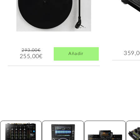
293,00€
359,
Añadir
255,00€