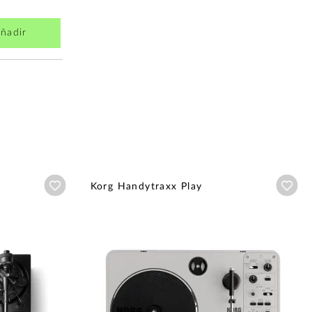
ñadir
Añadir a wishlist
Aña
Korg Handytraxx Play