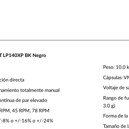
 AT LP140XP BK Negro
Peso: 10.0 
Cápsulas: 
ción directa
Voltaje de s
onamiento totalmente manual
Rango de fue
ontinua de par elevado
3.0 g)
3 RPM, 45 RPM, 78 RPM
Forma de la 
 +/-8% o +/-16% o +/-24%
Tamaño de la