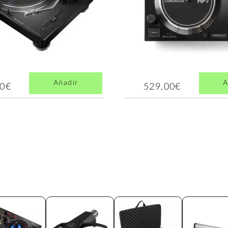
Añadir
A
00€
529,00€