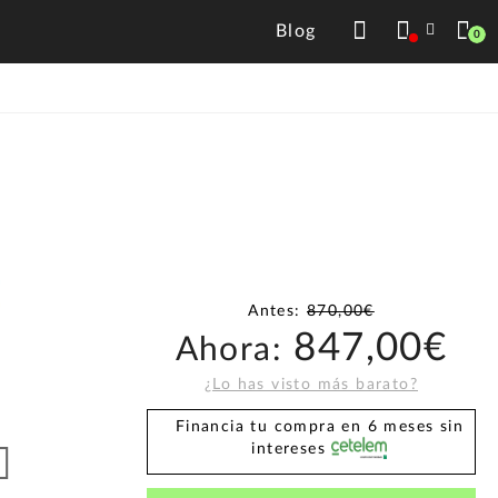
Blog
0
Antes:
870,00€
847,00€
Ahora:
¿Lo has visto más barato?
Financia tu compra en 6 meses sin
intereses