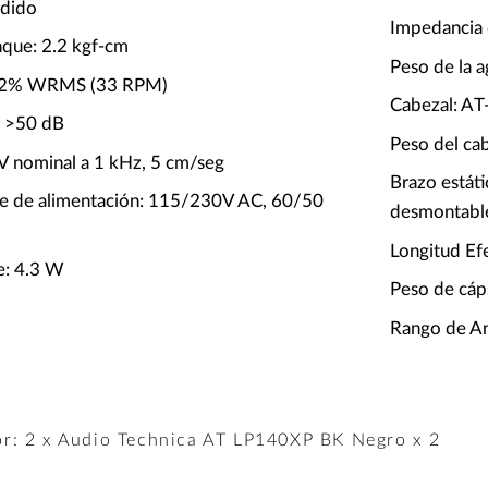
ndido
Impedancia
nque: 2.2 kgf-cm
Peso de la a
<0.2% WRMS (33 RPM)
Cabezal: A
: >50 dB
Peso del cab
mV nominal a 1 kHz, 5 cm/seg
Brazo estát
nte de alimentación: 115/230V AC, 60/50
desmontabl
Longitud Ef
e: 4.3 W
Peso de cáps
Rango de Ant
r: 2 x Audio Technica AT LP140XP BK Negro x 2