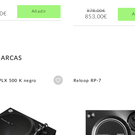
878,00€
Añadir
00€
A
853,00€
MARCAS
Añadir a wishlist
PLX 500 K negro
Reloop RP-7