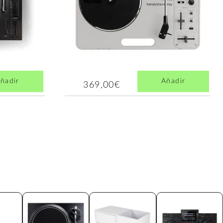
ñadir
Añadir
369,00€