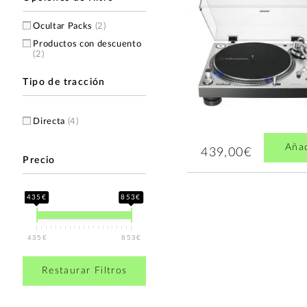
Ocultar Packs
(2)
Productos con descuento
(2)
Tipo de tracción
Directa
(4)
Aña
439,00€
Precio
435€
853€
435€
853€
Restaurar Filtros