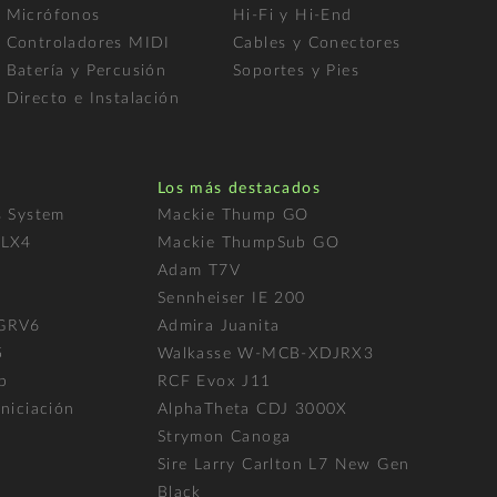
Micrófonos
Hi-Fi y Hi-End
Controladores MIDI
Cables y Conectores
Batería y Percusión
Soportes y Pies
Directo e Instalación
Los más destacados
s System
Mackie Thump GO
FLX4
Mackie ThumpSub GO
Adam T7V
l
Sennheiser IE 200
 GRV6
Admira Juanita
5
Walkasse W-MCB-XDJRX3
p
RCF Evox J11
niciación
AlphaTheta CDJ 3000X
Strymon Canoga
Sire Larry Carlton L7 New Gen
Black