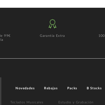
de 99€
Garantía Extra
100
la
Novedades
Rebajas
Packs
B Stocks
Teclados Musicales
Estudio y Grabación