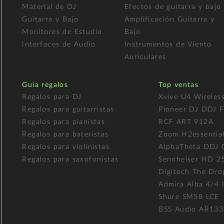
Material de DJ
Efectos de guitarra y bajo
Guitarra y Bajo
Amplificación Guitarra y
Monitores de Estudio
Bajo
Interfaces de Audio
Instrumentos de Viento
Auriculares
Guía regalos
Top ventas
Regalos para DJ
Xvive U4 Wireles
Regalos para guitarristas
Pioneer DJ DDJ 
Regalos para pianistas
RCF ART 912A
Regalos para bateristas
Zoom H2essentia
Regalos para violinistas
AlphaTheta DDJ
Regalos para saxofonistas
Sennheiser HD 2
Digitech The Dro
Admira Alba 4/4 I
Shure SM58 LCE
BSS Audio AR133