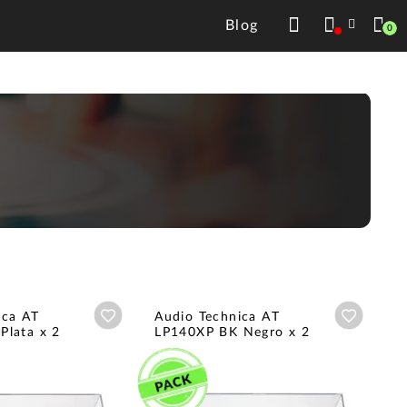
Blog
0
Añadir a wishlist
Añadir a
ica AT
Audio Technica AT
Plata x 2
LP140XP BK Negro x 2