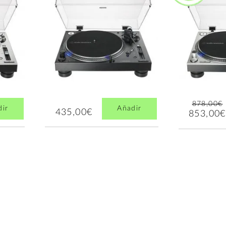
878,00€
dir
Añadir
435,00€
853,00€