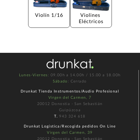
Violín 1/16
Violines 
Eléctricos
Lunes-Viernes
: 09.00h a 14.00h / 15.00 a 18.00h
Sábado
: Cerrado
Drunkat Tienda Instrumentos/Audio Profesional
Virgen del Carmen, 7
20012 Donostia - San Sebastián
Guipúzcoa
T.
943 324 618
Drunkat Logística/Recogida pedidos On Line
Virgen del Carmen, 39
20012 Donostia - San Sebastián