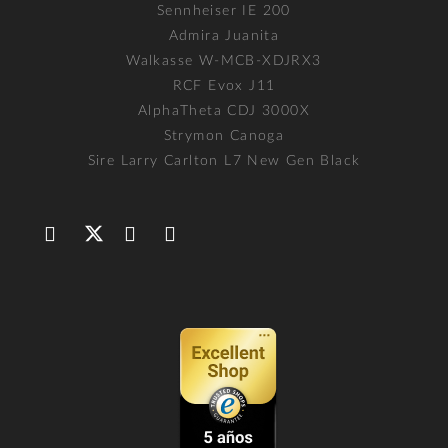
Sennheiser IE 200
Admira Juanita
Walkasse W-MCB-XDJRX3
RCF Evox J11
AlphaTheta CDJ 3000X
Strymon Canoga
Sire Larry Carlton L7 New Gen Black