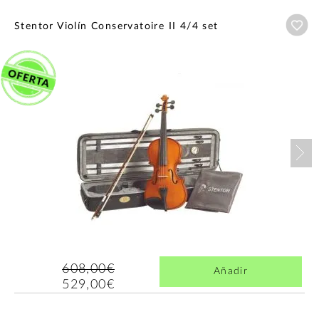
Añ
Stentor Violín Conservatoire II 4/4 set
Nex
608,00€
Añadir
529,00€