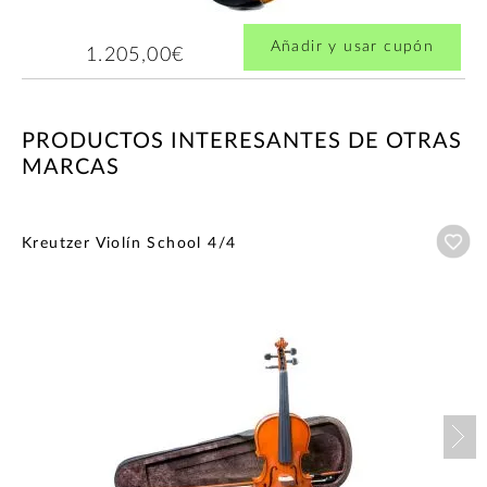
Añadir y usar cupón
1.205,00€
PRODUCTOS INTERESANTES DE OTRAS
MARCAS
Añ
Kreutzer Violín School 4/4
Nex