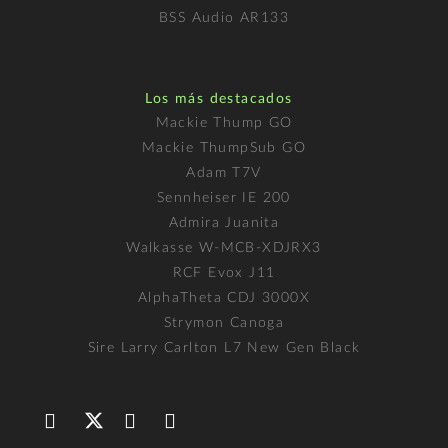
BSS Audio AR133
Los más destacados
Mackie Thump GO
Mackie ThumpSub GO
Adam T7V
Sennheiser IE 200
Admira Juanita
Walkasse W-MCB-XDJRX3
RCF Evox J11
AlphaTheta CDJ 3000X
Strymon Canoga
Sire Larry Carlton L7 New Gen Black