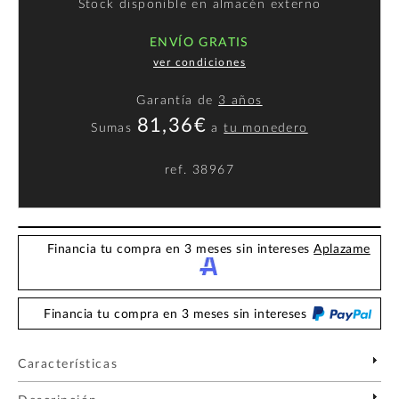
Stock disponible en almacén externo
ENVÍO GRATIS
ver condiciones
Garantía de
3 años
81,36€
Sumas
a
tu monedero
ref.
38967
Financia tu compra en 3 meses sin intereses
Aplazame
Financia tu compra en 3 meses sin intereses
Características