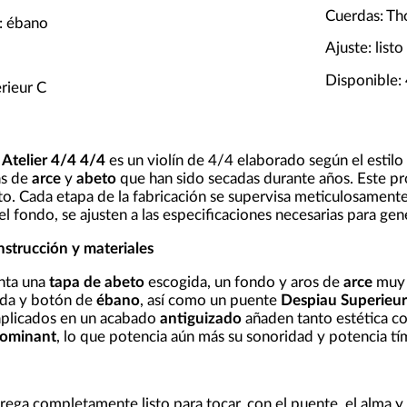
Cuerdas: T
: ébano
Ajuste: listo
Disponible:
rieur C
Atelier 4/4 4/4
es un violín de 4/4 elaborado según el estilo t
as de
arce
y
abeto
que han sido secadas durante años. Este p
o. Cada etapa de la fabricación se supervisa meticulosamente,
 el fondo, se ajusten a las especificaciones necesarias para g
nstrucción y materiales
enta una
tapa de abeto
escogida, un fondo y aros de
arce
muy 
bada y botón de
ébano
, así como un puente
Despiau Superieur
l aplicados en un acabado
antiguizado
añaden tanto estética co
ominant
, lo que potencia aún más su sonoridad y potencia tí
ntrega completamente listo para tocar, con el puente, el alma y 