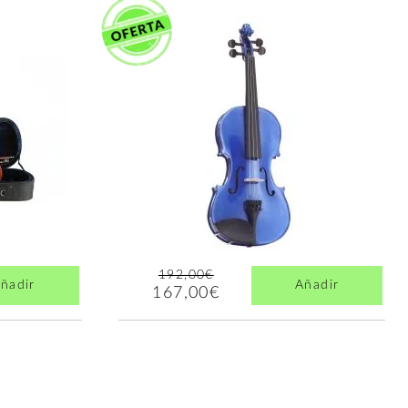
192,00€
ñadir
Añadir
167,00€