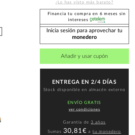
¿Lo has visto más barato?
Financia tu compra en 6 meses sin
intereses
Inicia sesión para aprovechar tu
monedero
Añadir y usar cupón
ENTREGA EN 2/4 DÍAS
Stock disponible en almacén externo
ENVÍO GRATIS
ver condiciones
Garantía de
3 años
30,81€
Sumas
a
tu monedero