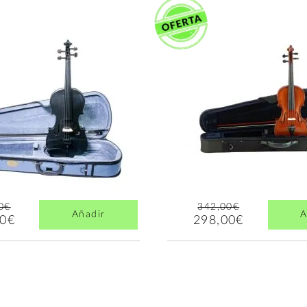
0€
342,00€
Añadir
A
00€
298,00€