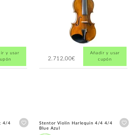
ir y usar
Añadir y usar
2.712,00€
cupón
cupón
Añadir a wishlist
Aña
t 4/4
Stentor Violín Harlequin 4/4 4/4
Blue Azul