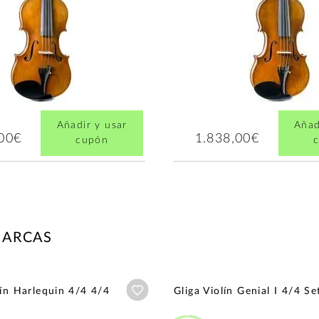
Añadir y usar
Añad
,00€
1.838,00€
cupón
MARCAS
Añadir a wishlist
lín Harlequin 4/4 4/4
Gliga Violín Genial I 4/4 Se
o