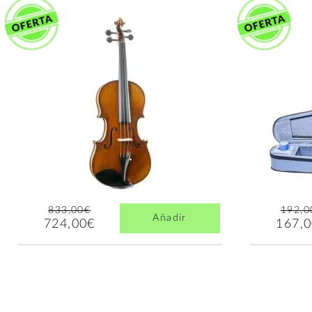
833,00€
192,0
Añadir
724,00€
167,