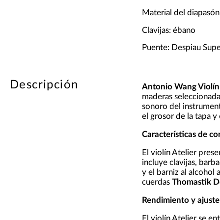
Material del diapasón
Clavijas: ébano
Puente: Despiau Supe
Descripción
Antonio Wang Violín 
maderas seleccionad
sonoro del instrument
el grosor de la tapa y
Características de co
El violín Atelier pres
incluye clavijas, bar
y el barniz al alcoho
cuerdas
Thomastik D
Rendimiento y ajuste
El violín Atelier se e