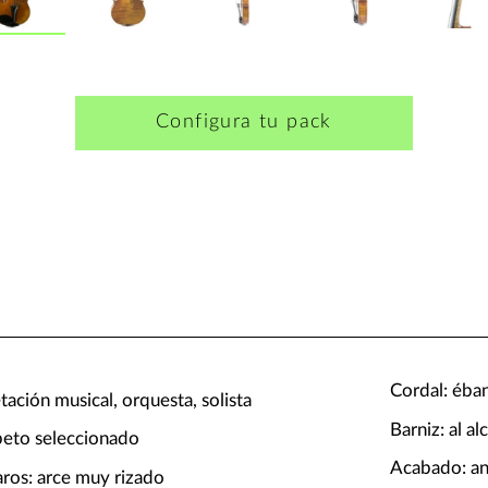
Configura tu pack
Cordal: éba
tación musical, orquesta, solista
Barniz: al al
abeto seleccionado
Acabado: an
aros: arce muy rizado