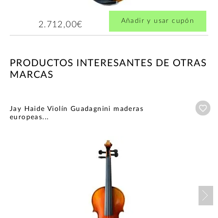
Añadir y usar cupón
2.712,00€
PRODUCTOS INTERESANTES DE OTRAS
MARCAS
Añ
Jay Haide Violín Guadagnini maderas
europeas...
Nex