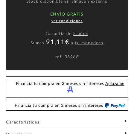
Stock disponible en almacén externo
ENVÍO GRATIS
ver condiciones
Garantía de
3 años
91,11€
Sumas
a
tu monedero
ref.
38966
Financia tu compra en 3 meses sin intereses
Aplazame
Financia tu compra en 3 meses sin intereses
Características