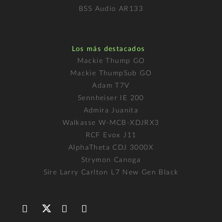
BSS Audio AR133
Los más destacados
Mackie Thump GO
Mackie ThumpSub GO
Adam T7V
Sennheiser IE 200
Admira Juanita
Walkasse W-MCB-XDJRX3
RCF Evox J11
AlphaTheta CDJ 3000X
Strymon Canoga
Sire Larry Carlton L7 New Gen Black