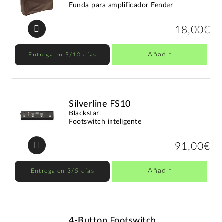
Funda para amplificador Fender
18,00€
Añadir
Entrega en 5/10 días
Silverline FS10
Blackstar
Footswitch inteligente
91,00€
Añadir
Entrega en 3/5 días
4-Button Footswitch