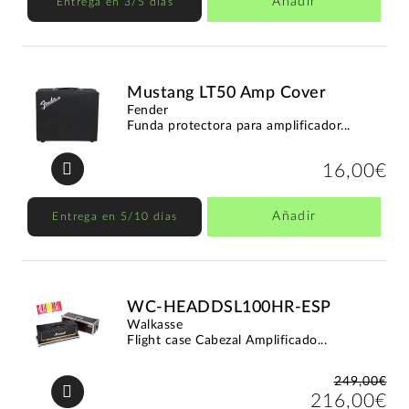
Añadir
Entrega en 3/5 días
Mustang LT50 Amp Cover
Fender
Funda protectora para amplificador...
16,00€
Añadir
Entrega en 5/10 días
WC-HEADDSL100HR-ESP
Walkasse
Flight case Cabezal Amplificado...
249,00€
216,00€