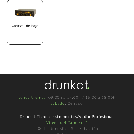
Cabezal de bajo
Lunes-Viernes
: 09.00h a 14.00h / 15.00 a 18.00h
Sábado
: Cerrado
Drunkat Tienda Instrumentos/Audio Profesional
Virgen del Carmen, 7
20012 Donostia - San Sebastián