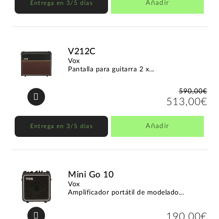
Añadir
Entrega en 3/5 días
V212C
Vox
Pantalla para guitarra 2 x...
590,00€
513,00€
Añadir
Entrega en 3/5 días
Mini Go 10
Vox
Amplificador portátil de modelado...
190,00€