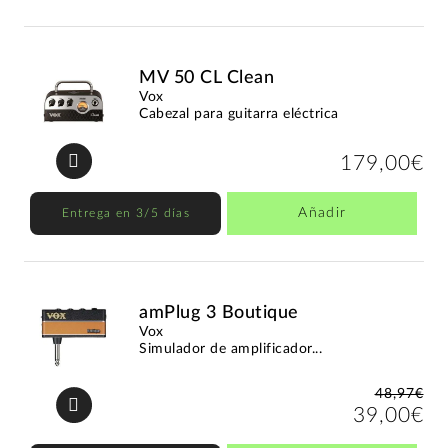
MV 50 CL Clean
Vox
Cabezal para guitarra eléctrica
179,00€
Añadir
Entrega en 3/5 días
amPlug 3 Boutique
Vox
Simulador de amplificador...
48,97€
39,00€