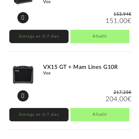
Vox
153,94€
151,00€
Añadir
Entrega en 3/7 días
VX15 GT + Mam Lines G10R
Vox
217,25€
204,00€
Añadir
Entrega en 3/7 días