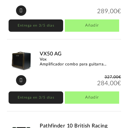
289,00€
Añadir
Entrega en 3/5 días
VX50 AG
Vox
Amplificador combo para guitarra...
327,00€
284,00€
Añadir
Entrega en 3/5 días
Pathfinder 10 British Racing