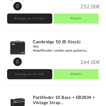
252,00€
Añadir
Entrega en 3/5 días
Cambridge 50 (B-Stock)
Vox
Amplificador combo para guitarra...
264,00€
Añadir
Entrega en 24/48h
Pathfinder 10 Bass + EB2834 +
Vintage Strap...