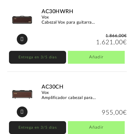
AC30HWRH
Vox
Cabezal Vox para guitarra...
1.866,00€
1.621,00€
Añadir
Entrega en 3/5 días
AC30CH
Vox
Amplificador cabezal para...
955,00€
Añadir
Entrega en 3/5 días