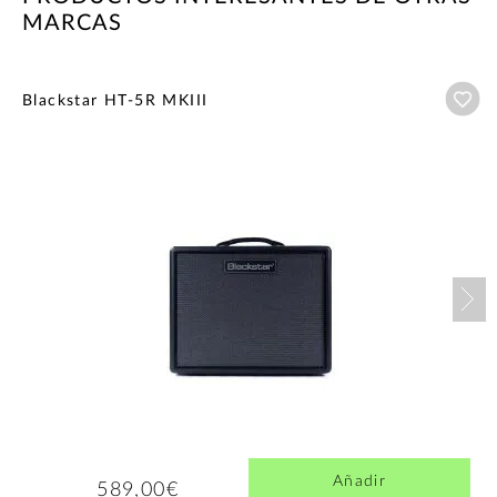
MARCAS
Añ
Blackstar HT-5R MKIII
Nex
Añadir
589,00€