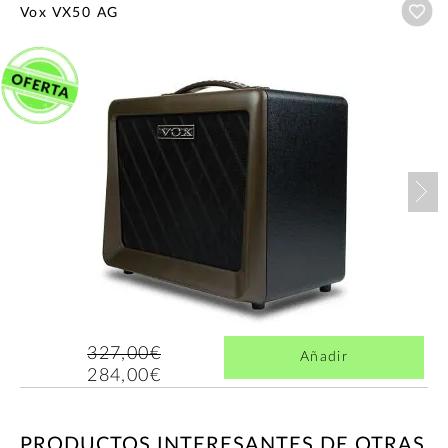
Añ
Vox VX50 AG
Nex
327,00€
Añadir
284,00€
PRODUCTOS INTERESANTES DE OTRAS