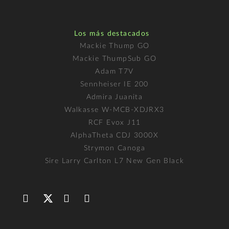
Los más destacados
Mackie Thump GO
Mackie ThumpSub GO
Adam T7V
Sennheiser IE 200
Admira Juanita
Walkasse W-MCB-XDJRX3
RCF Evox J11
AlphaTheta CDJ 3000X
Strymon Canoga
Sire Larry Carlton L7 New Gen Black