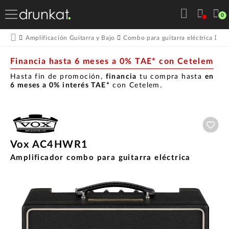
0
Amplificación Guitarra y Bajo
Combo para guitarra eléctrica
Vo
Financia hasta 6 meses a 0% TAE* con Cetelem
Hasta fin de promoción,
financia
tu compra hasta
en
6 meses a 0% interés TAE*
con Cetelem.
Aña
Vox AC4HWR1
Amplificador combo para guitarra eléctrica