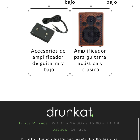
bajo
bajo
Accesorios de 
Amplificador 
amplificador 
para guitarra 
de guitarra y 
acústica y 
bajo
clásica
Lunes-Viernes
: 09.00h a 14.00h / 15.00 a 18.00h
Sábado
: Cerrado
Drunkat Tienda Instrumentos/Audio Profesional