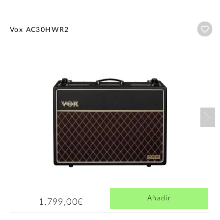
Añ
Vox AC30HWR2
Nex
Añadir
1.799,00€