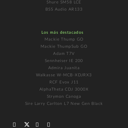
Shure SM58 LCE
BSS Audio AR133
Los más destacados
Mackie Thump GO
Mackie ThumpSub GO
Adam T7V
Sennheiser IE 200
Admira Juanita
Walkasse W-MCB-XDJRX3
RCF Evox J11
AlphaTheta CDJ 3000X
Strymon Canoga
Sire Larry Carlton L7 New Gen Black