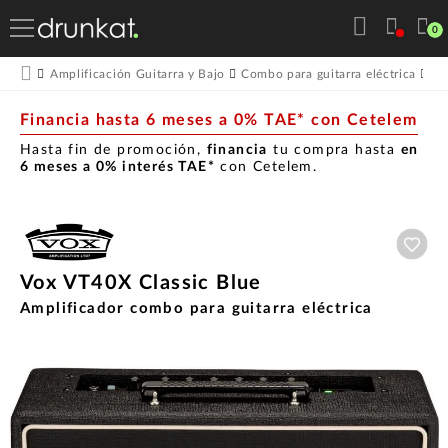
0
Amplificación Guitarra y Bajo
Combo para guitarra eléctrica
Vo
Financia hasta 6 meses a 0% TAE* con Cetelem
Hasta fin de promoción,
financia
tu compra hasta
en
6 meses a 0% interés TAE*
con Cetelem.
Aña
Vox VT40X Classic Blue
Amplificador combo para guitarra eléctrica