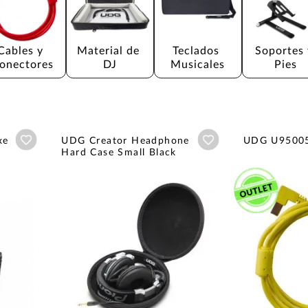
Cables y 
Material de 
Teclados 
Soportes 
onectores
DJ
Musicales
Pies
Añadir a wishlist
Añadir a wishlist
xe
UDG Creator Headphone
UDG U9500
Hard Case Small Black