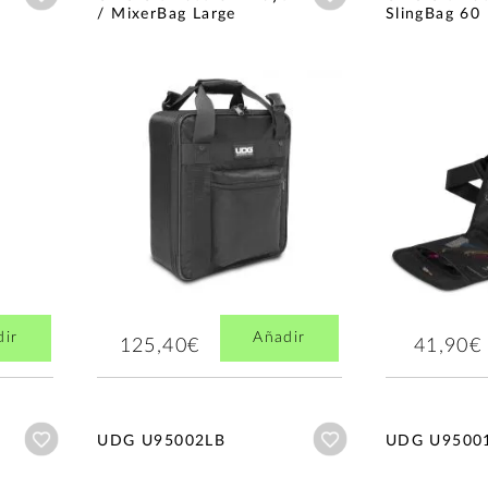
/ MixerBag Large
SlingBag 60 
dir
Añadir
125,40€
41,90€
Añadir a wishlist
Añadir a wishlist
UDG U95002LB
UDG U9500