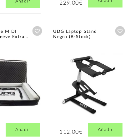
Añadir
Añadir
229,00€
Añadir a wishlist
Añadir a
te MIDI
UDG Laptop Stand
eeve Extra...
Negro (B-Stock)
Añadir
Añadir
112,00€