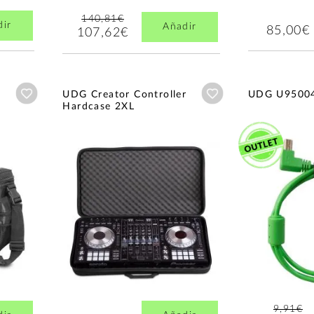
140,81€
dir
Añadir
85,00€
107,62€
Añadir a wishlist
Añadir a wishlist
UDG Creator Controller
UDG U9500
Hardcase 2XL
9,91€