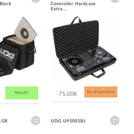
Black
Controller Hardcase
Extra...
No disponible
Añadir
75,00€
Añadir a wishlist
Añadir a
1GR
UDG U95001BL