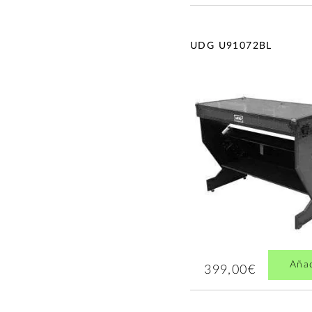
UDG U91072BL
Aña
399,00€