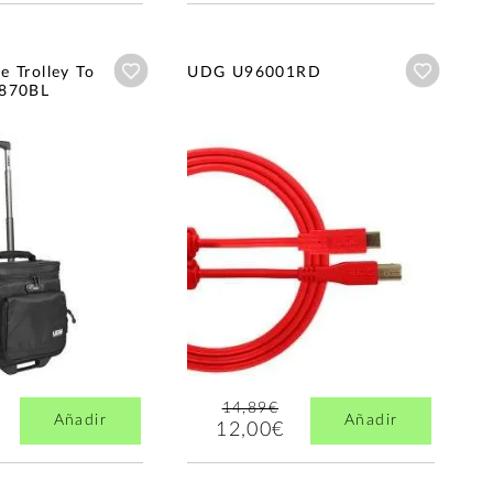
Añadir a wishlist
Añadir a
 Trolley To
UDG U96001RD
9870BL
14,89€
Añadir
Añadir
12,00€