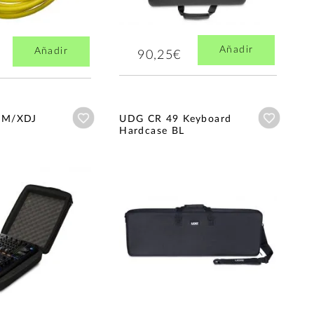
Añadir
Añadir
90,25€
Añadir a wishlist
Añadir a
JM/XDJ
UDG CR 49 Keyboard
Hardcase BL