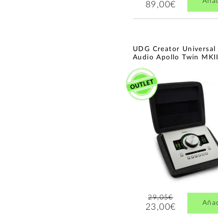
Aña
89,00€
UDG Creator Universal
Audio Apollo Twin MKII.
29,05€
Aña
23,00€