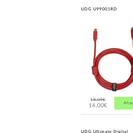
UDG U99001RD
18,09€
Aña
14,00€
UDG Ultimate Digital