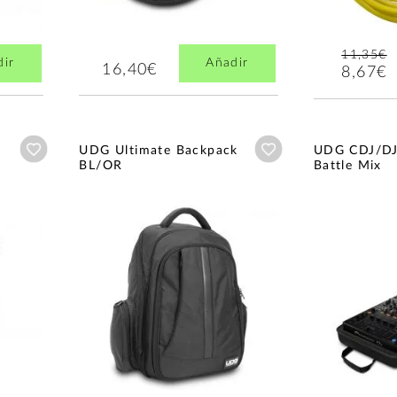
11,35€
dir
Añadir
16,40€
8,67€
Añadir a wishlist
Añadir a wishlist
UDG Ultimate Backpack
UDG CDJ/D
BL/OR
Battle Mix