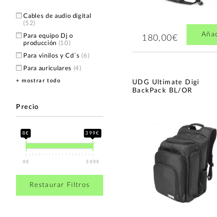
Cables de audio digital
(52)
Aña
Para equipo Dj o
180,00€
producción
(10)
Para vinilos y Cd´s
(6)
Para auriculares
(4)
+ mostrar todo
Para controladores DJ
(3)
UDG Ultimate Digi
BackPack BL/OR
Para reproductor o mixer
(2)
Precio
Maletas de transporte
para teclados
(2)
Soportes para Ordenador
8€
399€
Portátil
(1)
Maletas y fundas para DJ
(1)
8€
399€
Muebles para DJ
(1)
Restaurar Filtros
Accesorios para DJ
(1)
Accesorios para teclados
(1)