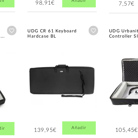
dir
Añadir
98,91€
7,57€
Añadir a wishlist
Añadir a wishlist
UDG CR 61 Keyboard
UDG Urbani
..
Hardcase BL
Controller Sl
Añadir
dir
139,95€
105,45€