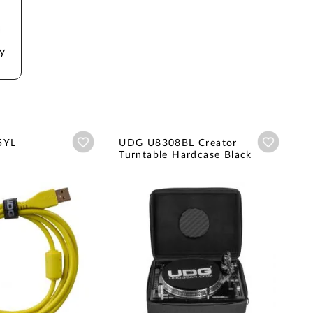
y 
Añadir a wishlist
Añadir a
5YL
UDG U8308BL Creator
Turntable Hardcase Black