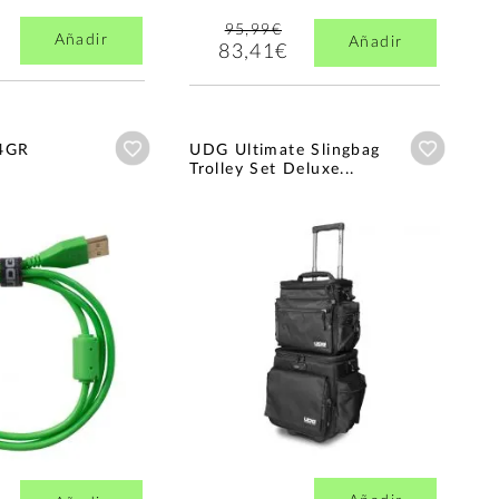
95,99€
Añadir
Añadir
83,41€
Añadir a wishlist
Añadir a
4GR
UDG Ultimate Slingbag
Trolley Set Deluxe...