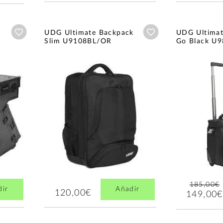
Añadir a wishlist
Añadir a wishlist
UDG Ultimate Backpack
UDG Ultimate
Slim U9108BL/OR
Go Black U
185,00€
dir
Añadir
120,00€
149,00€