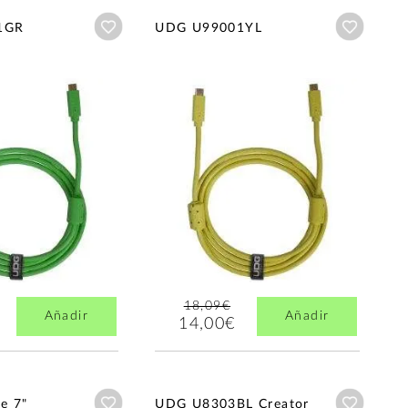
Añadir a wishlist
Añadir a
1GR
UDG U99001YL
18,09€
Añadir
Añadir
14,00€
Añadir a wishlist
Añadir a
e 7"
UDG U8303BL Creator