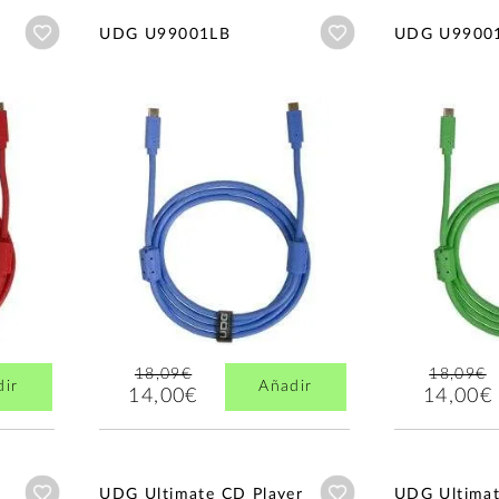
Añadir a wishlist
Añadir a wishlist
UDG U99001LB
UDG U9900
18,09€
18,09€
dir
Añadir
14,00€
14,00€
Añadir a wishlist
Añadir a wishlist
UDG Ultimate CD Player
UDG Ultimat