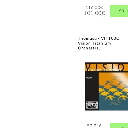
116,00€
Aña
101,00€
Thomastik VIT100O
Vision Titanium
Orchestra...
97,74€