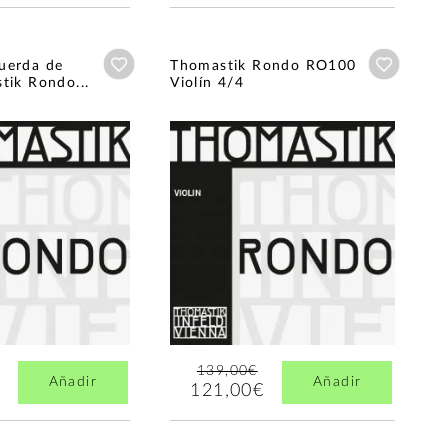
Añadir a wishlist
Añadir a
uerda de
Thomastik Rondo RO100
tik Rondo...
Violín 4/4
139,00€
Añadir
Añadir
121,00€