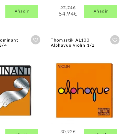
97,74€
Añadir
Añadir
84,94€
Añadir a wishlist
Añadir a
Dominant
Thomastik AL100
 3/4
Alphayue Violín 1/2
30,92€