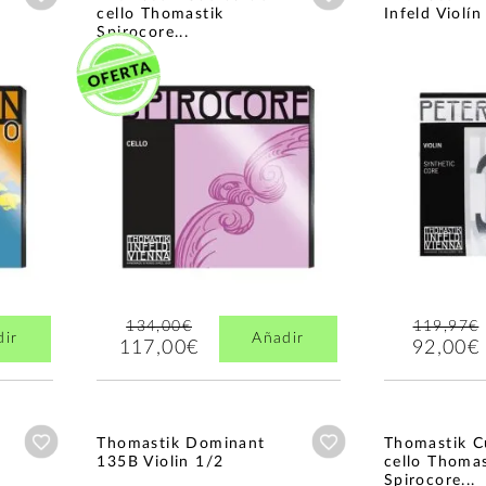
cello Thomastik
Infeld Violín
Spirocore...
134,00€
119,97€
dir
Añadir
117,00€
92,00€
Añadir a wishlist
Añadir a wishlist
Thomastik Dominant
Thomastik C
135B Violin 1/2
cello Thomas
Spirocore...