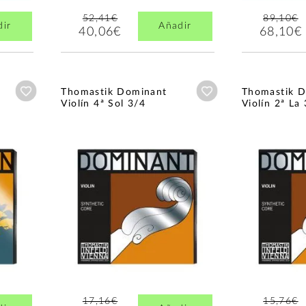
52,41€
89,10€
dir
Añadir
40,06€
68,10€
Añadir a wishlist
Añadir a wishlist
Thomastik Dominant
Thomastik 
Violín 4ª Sol 3/4
Violín 2ª La
17,16€
15,76€