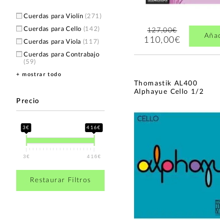
Cuerdas para Violín
(271)
Cuerdas para Cello
(142)
127,00€
Aña
110,00€
Cuerdas para Viola
(117)
Cuerdas para Contrabajo
(59)
+ mostrar todo
Cuerda para bajo
(1)
Thomastik AL400
Alphayue Cello 1/2
Precio
3€
416€
3€
416€
Restaurar Filtros