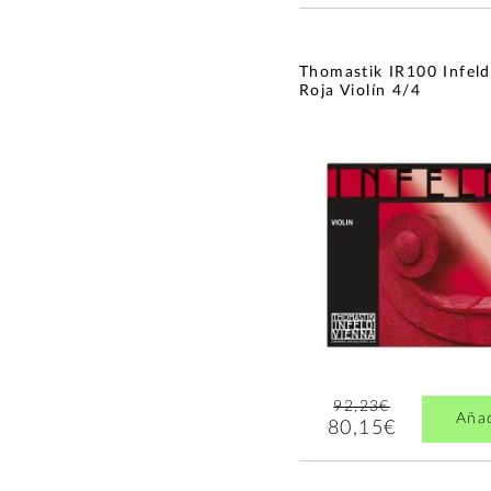
Thomastik IR100 Infeld
Roja Violín 4/4
92,23€
Aña
80,15€