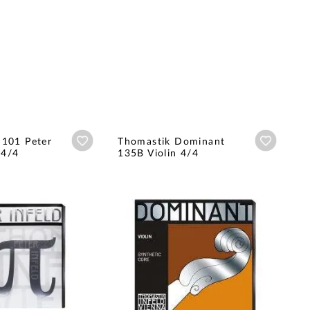
Añadir a wishlist
Añadir a
I101 Peter
Thomastik Dominant
 4/4
135B Violin 4/4