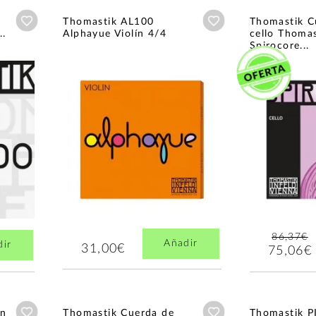
Añadir a wishlist
Añadir a wishlist
Thomastik AL100
Thomastik C
..
Alphayue Violín 4/4
cello Thomas
Spirocore...
86,37€
Añadir
dir
31,00€
75,06€
Añadir a wishlist
Añadir a wishlist
on
Thomastik Cuerda de
Thomastik P