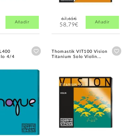
67,65€
Añadir
Añadir
58,79€
Añadir a wishlist
Añadir a
AL400
Thomastik VIT100 Vision
llo 4/4
Titanium Solo Violín...