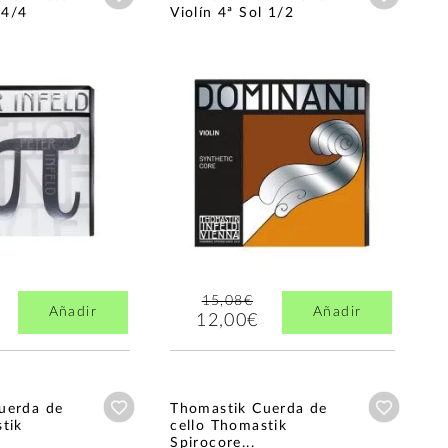
 4/4
Violín 4ª Sol 1/2
15,08€
Añadir
Añadir
12,00€
Añadir a wishlist
Añadir a
uerda de
Thomastik Cuerda de
tik
cello Thomastik
Spirocore...