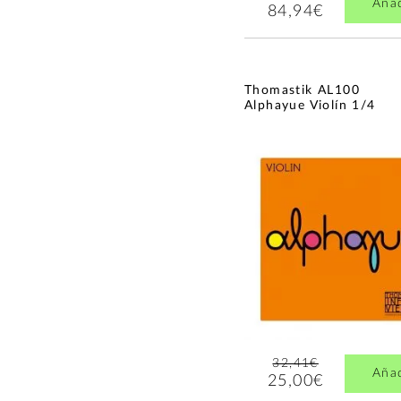
Aña
84,94€
Thomastik AL100
Alphayue Violín 1/4
32,41€
Aña
25,00€