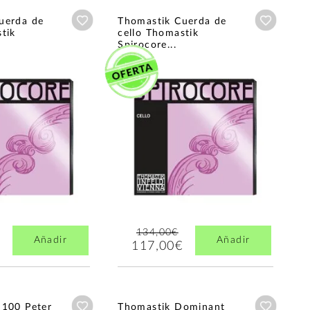
Añadir a wishlist
Añadir a
uerda de
Thomastik Cuerda de
tik
cello Thomastik
Spirocore...
134,00€
Añadir
Añadir
117,00€
Añadir a wishlist
Añadir a
I100 Peter
Thomastik Dominant