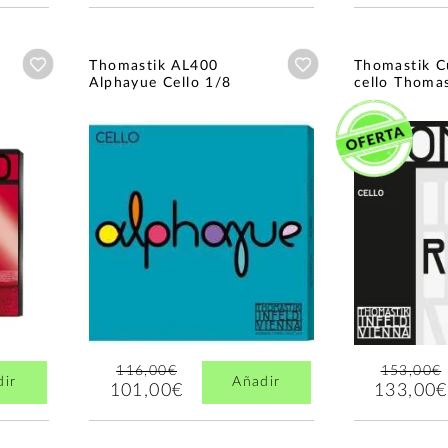
Añadir a wishlist
Añadir a wishlist
Thomastik AL400
Thomastik C
Alphayue Cello 1/8
cello Thomas
116,00€
153,00€
dir
Añadir
101,00€
133,00€