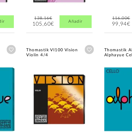
138,16€
116,00€
dir
Añadir
105,60€
99,94€
Añadir a wishlist
Añadir a wishlist
Thomastik VI100 Vision
Thomastik 
Violín 4/4
Alphayue Ce