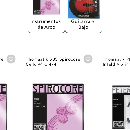
Instrumentos 
Guitarra y 
de Arco
Bajo
Añadir a wishlist
Añadir a wishlist
re
Thomastik S33 Spirocore
Thomastik P
Cello 4ª C 4/4
Infeld Violín