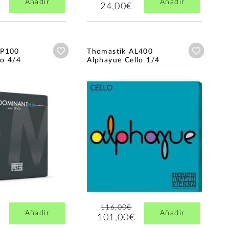
Añadir
Añadir
24,00€
Añadir a wishlist
Añadir a
DP100
Thomastik AL400
o 4/4
Alphayue Cello 1/4
116,00€
Añadir
Añadir
101,00€