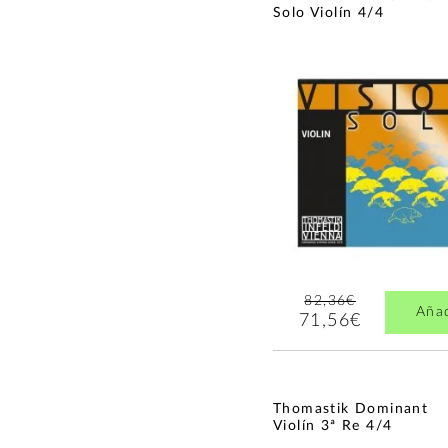
Solo Violín 4/4
82,36€
Aña
71,56€
Thomastik Dominant
Violín 3ª Re 4/4