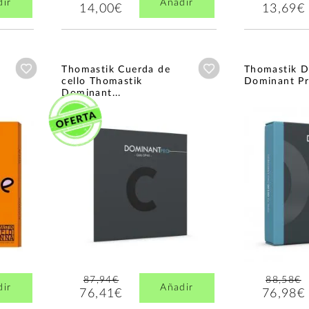
dir
Añadir
14,00€
13,69€
Añadir a wishlist
Añadir a wishlist
Thomastik Cuerda de
Thomastik 
cello Thomastik
Dominant Pr
Dominant...
87,94€
88,58€
dir
Añadir
76,41€
76,98€