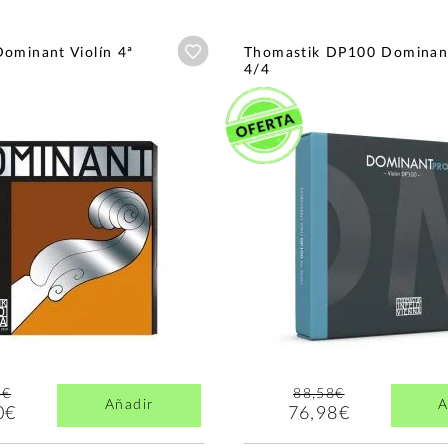
Añadir a wishlist
ominant Violín 4ª
Thomastik DP100 Dominan
4/4
8€
88,58€
Añadir
A
0€
76,98€