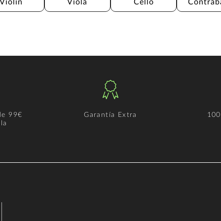
Violín
Viola
Cello
Contrab
de 99€
Garantía Extra
100
la