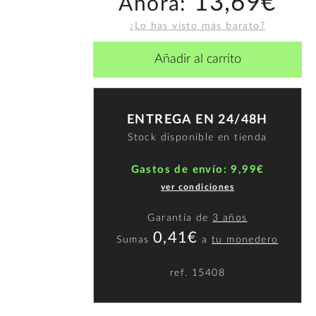
13,69€
Ahora:
¿Lo has visto más barato?
Añadir al carrito
ENTREGA EN 24/48H
Stock disponible en tienda
Gastos de envío: 9,99€
ver condiciones
Garantía de
3 años
0,41€
Sumas
a
tu monedero
ref.
15408