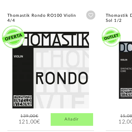
Añadir a wishlist
Thomastik Rondo RO100 Violín
Thomastik D
4/4
Sol 1/2
139,00€
15,0
Añadir
121,00€
12,0