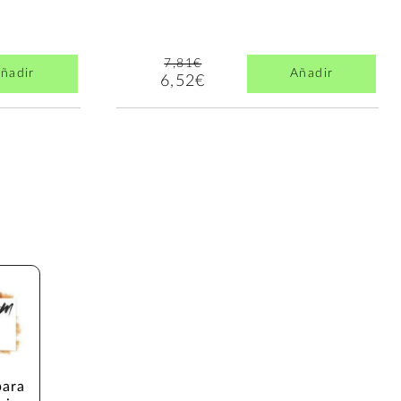
7,81€
ñadir
Añadir
6,52€
ara 