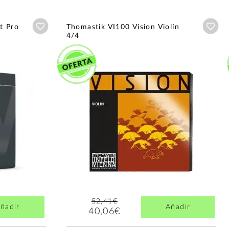
Añadir a wishlist
Aña
t Pro
Thomastik VI100 Vision Violín
4/4
52,41€
ñadir
Añadir
40,06€