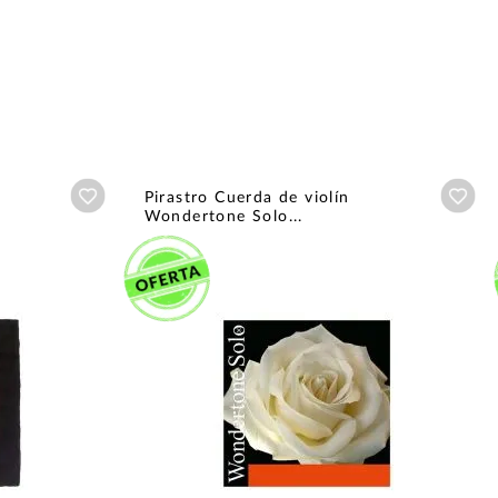
Añadir a wishlist
Aña
Pirastro Cuerda de violín
Wondertone Solo...