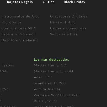
Tarjetas Regalo
Outlet
Black Friday
Instrumentos de Arco
Grabadoras Digitales
Micrófonos
Hi-Fi y Hi-End
Controladores MIDI
Cables y Conectores
Batería y Percusión
Soportes y Pies
Directo e Instalación
Los más destacados
s System
Mackie Thump GO
FLX4
Mackie ThumpSub GO
Adam T7V
l
Sennheiser IE 200
 GRV6
Admira Juanita
5
Walkasse W-MCB-XDJRX3
p
RCF Evox J11