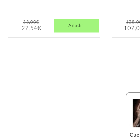
33,00€
128,0
Añadir
27,54€
107,
Cue